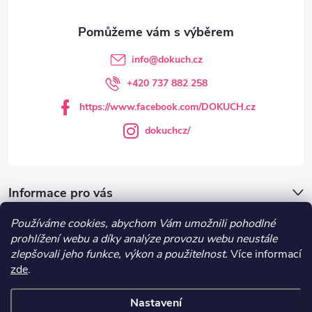
a
t
info
@
dokuch.cz
í
+420 737 882 258
https://www.facebook.com/DOKUCH.cz
dokuchcz/
Informace pro vás
Používáme cookies, abychom Vám umožnili pohodlné
DOKUCH.cz
prohlížení webu a díky analýze provozu webu neustále
zlepšovali jeho funkce, výkon a použitelnost.
Více informací
zde
.
Recepty
Nastavení