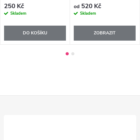
250 Kč
520 Kč
od
Skladem
Skladem
DO KOŠÍKU
ZOBRAZIT
Z
á
p