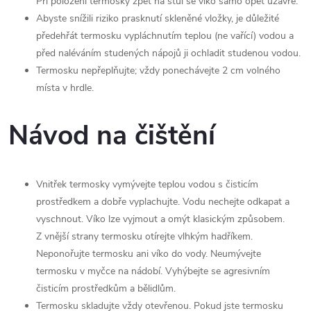
Při položení termosky zpět na stůl se víko samo opět uzavře.
Abyste snížili riziko prasknutí skleněné vložky, je důležité
předehřát termosku vypláchnutím teplou (ne vařící) vodou a
před naléváním studených nápojů ji ochladit studenou vodou.
Termosku nepřeplňujte; vždy ponechávejte 2 cm volného
místa v hrdle.
Návod na čištění
Vnitřek termosky vymývejte teplou vodou s čisticím
prostředkem a dobře vyplachujte. Vodu nechejte odkapat a
vyschnout. Víko lze vyjmout a omýt klasickým způsobem.
Z vnější strany termosku otírejte vlhkým hadříkem.
Neponořujte termosku ani víko do vody. Neumývejte
termosku v myčce na nádobí. Vyhýbejte se agresivním
čisticím prostředkům a bělidlům.
Termosku skladujte vždy otevřenou. Pokud jste termosku