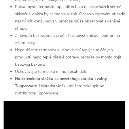
2
Pokud byste termosku upustili nebo s ní nezacházeli šetrně,
skleněná vložka by se mohla rozbít. Obsah v takovém případě
nesmí být konzumován, protože může obsahovat skleněné
střepy.
Z důvodů bezpečnosti je důležité, abyste nikdy nepili přímo
z termosky.
Nepoužívejte termosku k uchovávání teplých mléčných
produktů nebo teplé dětské potravy, protože by mohlo dojít
k rozvoji bakterií.
Uchovávejte termosku mimo dosah dětí.
Na skleněnou vložku se nevztahuje záruka kvality
Tupperware
. Náhradní vložku můžete zakoupit od
distributora Tupperware.