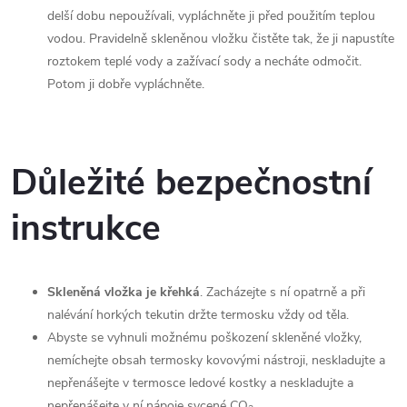
delší dobu nepoužívali, vypláchněte ji před použitím teplou
vodou. Pravidelně skleněnou vložku čistěte tak, že ji napustíte
roztokem teplé vody a zažívací sody a necháte odmočit.
Potom ji dobře vypláchněte.
Důležité bezpečnostní
instrukce
Skleněná vložka je křehká
. Zacházejte s ní opatrně a při
nalévání horkých tekutin držte termosku vždy od těla.
Abyste se vyhnuli možnému poškození skleněné vložky,
nemíchejte obsah termosky kovovými nástroji, neskladujte a
nepřenášejte v termosce ledové kostky a neskladujte a
nepřenášejte v ní nápoje sycené CO
.