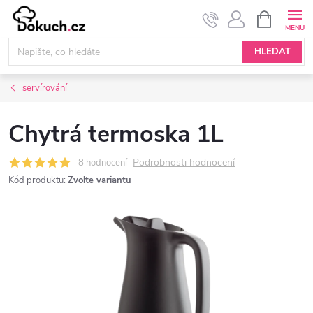
Přejít
NÁKUPNÍ
KOŠÍK
na
obsah
HLEDAT
servírování
Chytrá termoska 1L
Podrobnosti hodnocení
8 hodnocení
Kód produktu:
Zvolte variantu