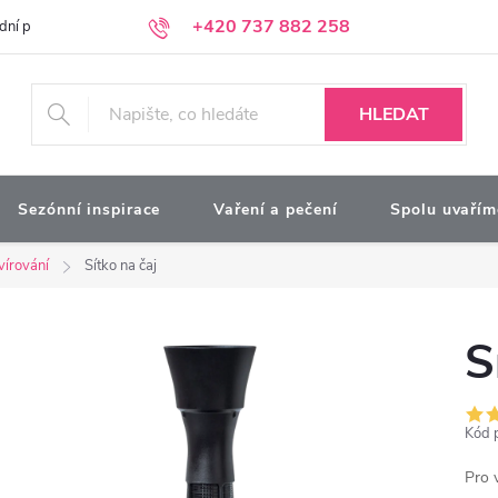
+420 737 882 258
dní podmínky
Podmínky ochrany osobních údajů
Kontakty
Moj
HLEDAT
Sezónní inspirace
Vaření a pečení
Spolu uvařím
vírování
Sítko na čaj
S
Kód 
Pro 