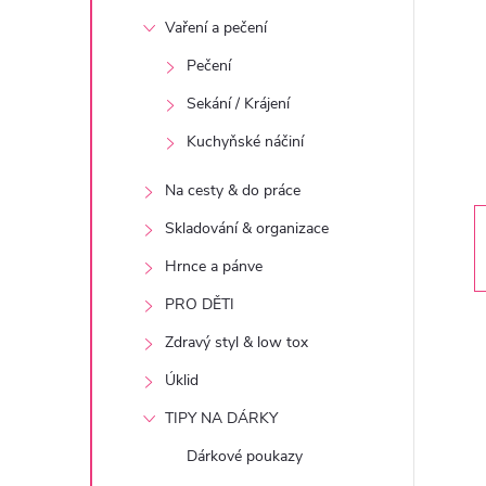
t
Vaření a pečení
r
Pečení
Sekání / Krájení
a
Kuchyňské náčiní
n
Na cesty & do práce
n
Skladování & organizace
Hrnce a pánve
í
PRO DĚTI
p
Zdravý styl & low tox
Úklid
a
TIPY NA DÁRKY
n
Dárkové poukazy