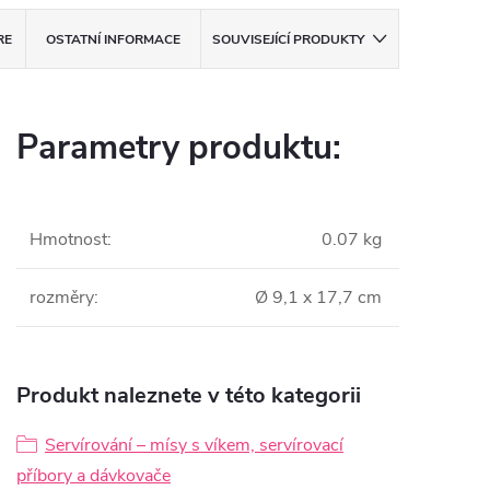
RE
OSTATNÍ INFORMACE
SOUVISEJÍCÍ PRODUKTY
Parametry produktu:
Hmotnost
:
0.07 kg
rozměry
:
Ø 9,1 x 17,7 cm
Produkt naleznete v této kategorii
Servírování – mísy s víkem, servírovací
příbory a dávkovače