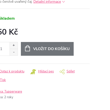
o čerstvě uvařený čaj.
Detailní informace
Skladem
50 Kč
ná
:
VLOŽIT DO KOŠÍKU
Dotaz k produktu
Hlídací pes
Sdílet
Tisk
ka:
Tupperware
ka
:
2 roky