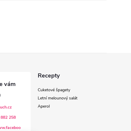
Recepty
Cuketové špagety
Letní melounový salát
Aperol
uch.cz
 882 258
www.faceboo