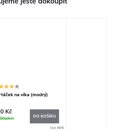
jeme ještě dokoupit
táček na víka (modrý)
0 Kč
DO KOŠÍKU
Skladem
Kód:
N70