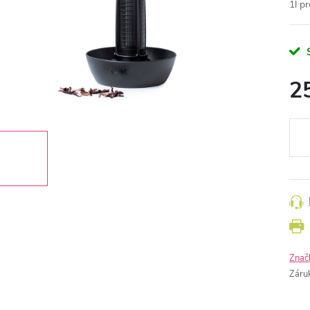
1l pr
2
Měr
cena
Znač
Záru