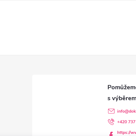
info
@
dok
+420 737
https://