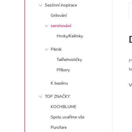
e
Sezónní inspirace
Grilování
l
servírování
Hrnky/Kelímky
Piknik
Talíře/mističky
P
t
Příbory
K bazénu
V
TOP ZNAČKY
KOCHBLUME
Spolu uvaříme vše
Purofare