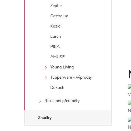
Zepter
Gastrolux
Koziol
Lurch
PIKA
AMUSE
Young Living
Tupperware - výprodej
Dokuch
V
Reklamní předměty
N
Značky
N