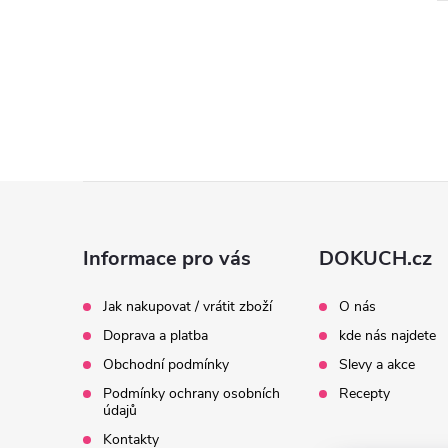
Z
á
Informace pro vás
DOKUCH.cz
p
Jak nakupovat / vrátit zboží
O nás
Doprava a platba
kde nás najdete
a
Obchodní podmínky
Slevy a akce
t
Podmínky ochrany osobních
Recepty
údajů
Kontakty