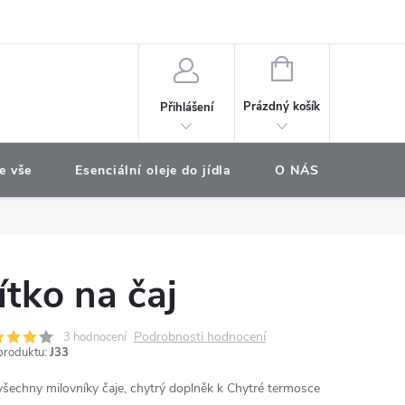
e objednávka
NÁKUPNÍ
KOŠÍK
Prázdný košík
Přihlášení
e vše
Esenciální oleje do jídla
O NÁS
Najdet
ítko na čaj
Podrobnosti hodnocení
3 hodnocení
produktu:
J33
všechny milovníky čaje, chytrý doplněk k Chytré termosce