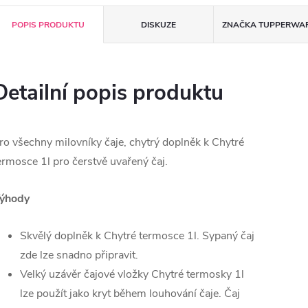
POPIS PRODUKTU
DISKUZE
ZNAČKA
TUPPERWA
Detailní popis produktu
ro všechny milovníky čaje, chytrý doplněk k Chytré
ermosce 1l pro čerstvě uvařený čaj.
ýhody
Skvělý doplněk k Chytré termosce 1l.
Sypaný čaj
zde lze snadno připravit.
Velký uzávěr čajové vložky Chytré termosky 1l
lze použít jako kryt během louhování čaje. Čaj