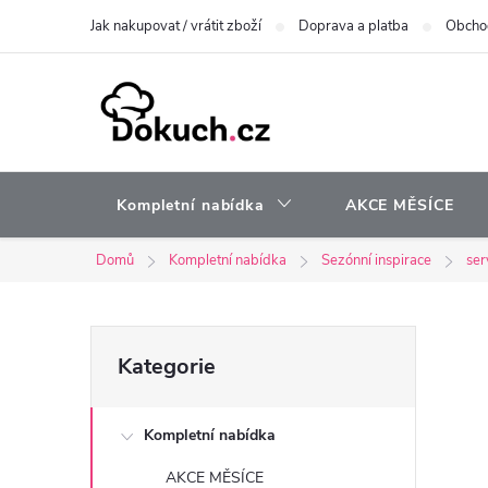
Přejít
Jak nakupovat / vrátit zboží
Doprava a platba
Obcho
na
obsah
Kompletní nabídka
AKCE MĚSÍCE
Domů
Kompletní nabídka
Sezónní inspirace
ser
P
Přeskočit
Kategorie
kategorie
o
Kompletní nabídka
s
AKCE MĚSÍCE