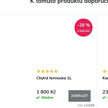
K tomuto produktu doporuču
–28 %
2 500 Kč
Chytrá termoska 1L
Kar
1 800 Kč
23
ZOBRAZIT
Skladem
Kód:
112/CER