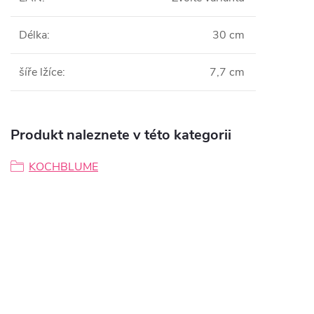
Délka
:
30 cm
šíře lžíce
:
7,7 cm
Produkt naleznete v této kategorii
KOCHBLUME