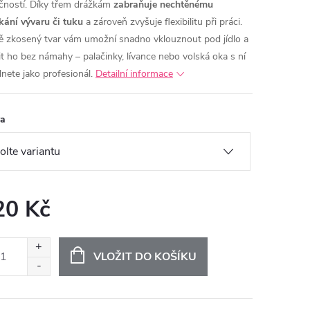
čností. Díky třem drážkám
zabraňuje nechtěnému
kání vývaru či tuku
a zároveň zvyšuje flexibilitu při práci.
ě zkosený tvar vám umožní snadno vklouznout pod jídlo a
it ho bez námahy – palačinky, lívance nebo volská oka s ní
dnete jako profesionál.
Detailní informace
va
20 Kč
ná
:
VLOŽIT DO KOŠÍKU