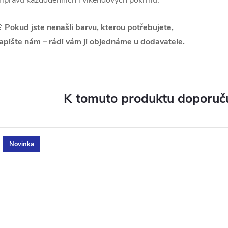
řípravu každodenních i víkendových pokrmů.

Pokud jste nenašli barvu, kterou potřebujete,
apište nám – rádi vám ji objednáme u dodavatele.
K tomuto produktu doporuču
Novinka