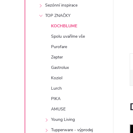
e
Sezónní inspirace
TOP ZNAČKY
l
KOCHBLUME
Spolu uvaříme vše
Purofare
Zepter
Gastrolux
Koziol
Lurch
PIKA
AMUSE
Young Living
Tupperware - výprodej