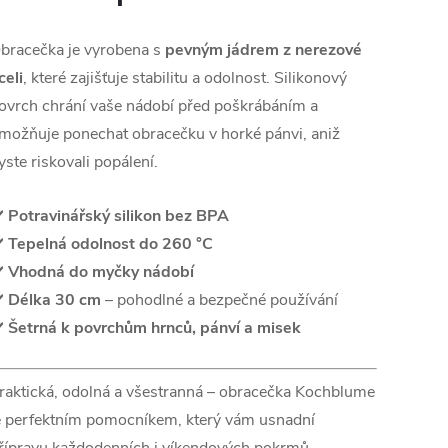
bracečka je vyrobena s
pevným jádrem z nerezové
celi
, které zajišťuje stabilitu a odolnost. Silikonový
ovrch chrání vaše nádobí před poškrábáním a
možňuje ponechat obracečku v horké pánvi, aniž
yste riskovali popálení.
️
Potravinářský silikon bez BPA
️
Tepelná odolnost do 260 °C
️
Vhodná do myčky nádobí
️
Délka 30 cm
– pohodlné a bezpečné používání
️
Šetrná k povrchům hrnců, pánví a misek
raktická, odolná a všestranná – obracečka Kochblume
e perfektním pomocníkem, který vám usnadní