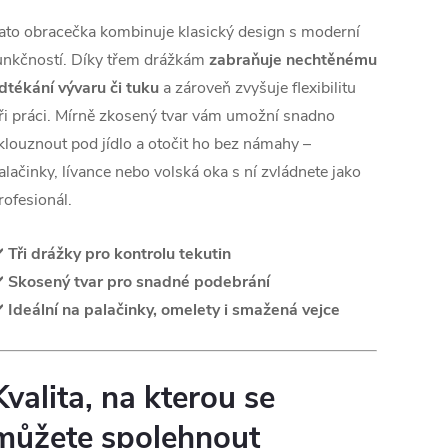
ato obracečka kombinuje klasický design s moderní
unkčností. Díky třem drážkám
zabraňuje nechtěnému
dtékání vývaru či tuku
a zároveň zvyšuje flexibilitu
ři práci. Mírně zkosený tvar vám umožní snadno
klouznout pod jídlo a otočit ho bez námahy –
alačinky, lívance nebo volská oka s ní zvládnete jako
rofesionál.
️
Tři drážky pro kontrolu tekutin
️
Skosený tvar pro snadné podebrání
️
Ideální na palačinky, omelety i smažená vejce
Kvalita, na kterou se
můžete spolehnout