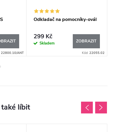
 S
Odkladač na pomocníky-ovál
Kuchyňs
299 Kč
305 K
OBRAZIT
ZOBRAZIT
Skladem
Sklad
:
22800.10/ANT
Kód:
22055.02