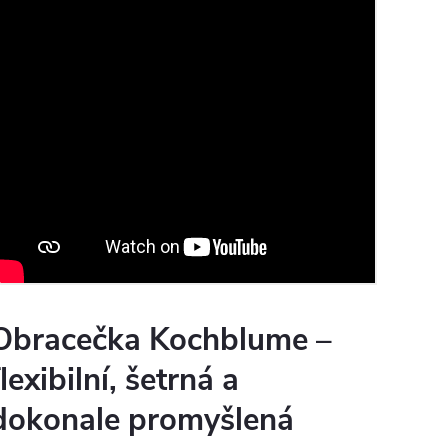
Obracečka Kochblume –
flexibilní, šetrná a
dokonale promyšlená