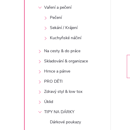
t
Vaření a pečení
r
Pečení
Sekání / Krájení
a
Kuchyňské náčiní
n
Na cesty & do práce
n
Skladování & organizace
Hrnce a pánve
í
PRO DĚTI
p
Zdravý styl & low tox
Úklid
a
TIPY NA DÁRKY
n
Dárkové poukazy