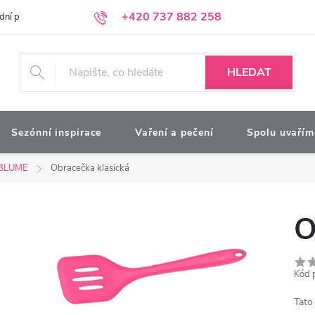
+420 737 882 258
dní podmínky
Podmínky ochrany osobních údajů
Kontakty
Moj
HLEDAT
Sezónní inspirace
Vaření a pečení
Spolu uvařím
BLUME
Obracečka klasická
O
Kód 
Tato