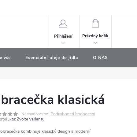
e objednávka
NÁKUPNÍ
KOŠÍK
Prázdný košík
Přihlášení
e vše
Esenciální oleje do jídla
O NÁS
Najdet
bracečka klasická
Podrobnosti hodnocení
Neohodnoceno
produktu:
Zvolte variantu
 obracečka kombinuje klasický design s moderní