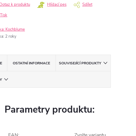
Dotaz k produktu
Hlídací pes
Sdílet
Tisk
ka:
Kochblume
ka
:
2 roky
E
OSTATNÍ INFORMACE
SOUVISEJÍCÍ PRODUKTY
Y
Parametry produktu:
EAN
:
Zvolte variantu