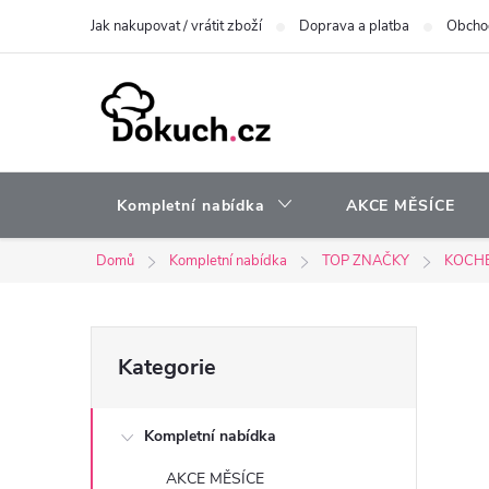
Přejít
Jak nakupovat / vrátit zboží
Doprava a platba
Obcho
na
obsah
Kompletní nabídka
AKCE MĚSÍCE
Domů
Kompletní nabídka
TOP ZNAČKY
KOCH
P
Přeskočit
Kategorie
kategorie
o
Kompletní nabídka
s
AKCE MĚSÍCE