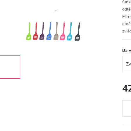
funk
odté
Mírn
otoč
zvlá
Bar
4
Měr
cena