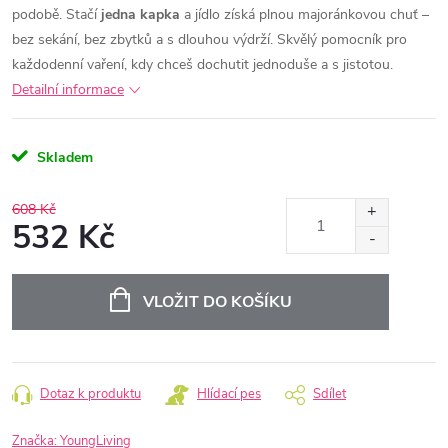
podobě.
Stačí
jedna kapka
a jídlo získá plnou majoránkovou chuť –
bez sekání, bez zbytků a s dlouhou výdrží. Skvělý pomocník pro
každodenní vaření, kdy chceš dochutit jednoduše a s jistotou.
Detailní informace
Skladem
608 Kč
532 Kč
Měrná
cena:
VLOŽIT DO KOŠÍKU
Dotaz k produktu
Hlídací pes
Sdílet
Značka:
YoungLiving