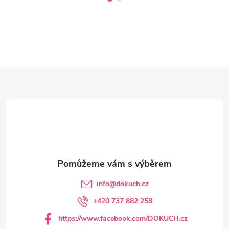
Z
á
p
a
t
info
@
dokuch.cz
í
+420 737 882 258
https://www.facebook.com/DOKUCH.cz