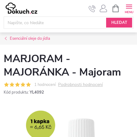
Přejít
NÁKUPNÍ
KOŠÍK
na
obsah
HLEDAT
Esenciální oleje do jídla
MARJORAM -
MAJORÁNKA - Majoram
Podrobnosti hodnocení
1 hodnocení
Kód produktu:
YL4092