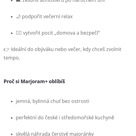
🛋️ zklidnit atmosféru po náročném dni
🌙 podpořit večerní relax
🧘‍♀️ vytvořit pocit „domova a bezpečí“
👉 Ideální do obýváku nebo večer, kdy chceš zvolnit
tempo.
Proč si Marjoram+ oblíbíš
jemná, bylinná chuť bez ostrosti
perfektní do české i středomořské kuchyně
skvělá náhrada čerstvé majoránky