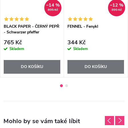
–14 %
–12 %
895 Kč
395 Kč
BLACK PAPER - ČERNÝ PEPŘ
FENNEL - Fenykl
- Schwarzer pfeffer
765 Kč
344 Kč
Skladem
Skladem
DO KOŠÍKU
DO KOŠÍKU