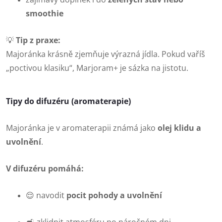
smoothie
💡
Tip z praxe:
Majoránka krásně zjemňuje výrazná jídla. Pokud vaříš
„poctivou klasiku“, Marjoram+ je sázka na jistotu.
Tipy do difuzéru (aromaterapie)
Majoránka je v aromaterapii známá jako
olej klidu a
uvolnění
.
V difuzéru pomáhá:
😌 navodit
pocit pohody a uvolnění