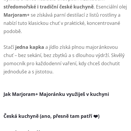
středomořské i tradiční české kuchyně
. Esenciální olej
Marjoram+
se získává parní destilací z listů rostliny a
nabízí tuto klasickou chuť v praktické, koncentrované
podobě.
Stačí
jedna kapka
a jídlo získá plnou majoránkovou
chuť – bez sekání, bez zbytků a s dlouhou výdrží. Skvělý
pomocník pro každodenní vaření, kdy chceš dochutit
jednoduše a s jistotou.
Jak Marjoram+ Majoránku využiješ v kuchyni
Česká kuchyně (ano, přesně tam patří ❤️)