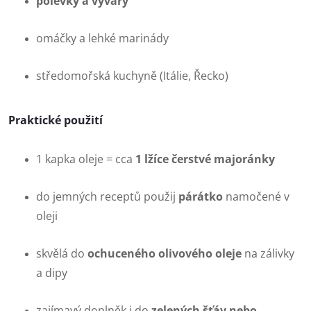
polévky a vývary
omáčky a lehké marinády
středomořská kuchyně (Itálie, Řecko)
Praktické použití
1 kapka oleje = cca
1 lžíce čerstvé majoránky
do jemných receptů použij
párátko
namočené v
oleji
skvělá do
ochuceného olivového oleje
na zálivky
a dipy
zajímavý doplněk i do
zelených šťáv nebo