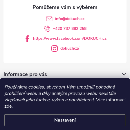
a
t
info
@
dokuch.cz
í
+420 737 882 258
https://www.facebook.com/DOKUCH.cz
dokuchcz/
Informace pro vás
Používáme cookies, abychom Vám umožnili pohodlné
DOKUCH.cz
prohlížení webu a díky analýze provozu webu neustále
zlepšovali jeho funkce, výkon a použitelnost.
Více informací
zde
.
Recepty
Nastavení
Copyright 2026
DOKUCH
. Všechna práva vyhrazena.
Upravit nastavení