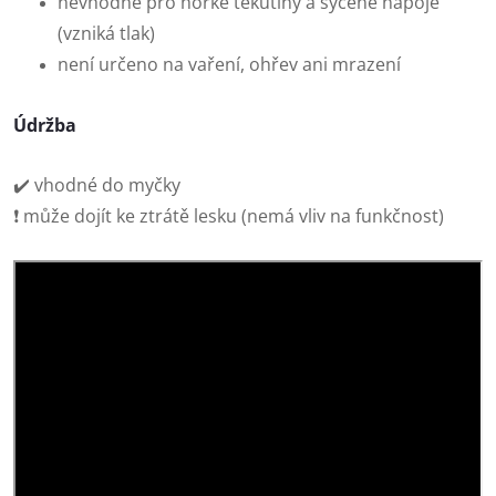
nevhodné pro horké tekutiny a sycené nápoje
(vzniká tlak)
není určeno na vaření, ohřev ani mrazení
Údržba
✔️ vhodné do myčky
❗ může dojít ke ztrátě lesku (nemá vliv na funkčnost)