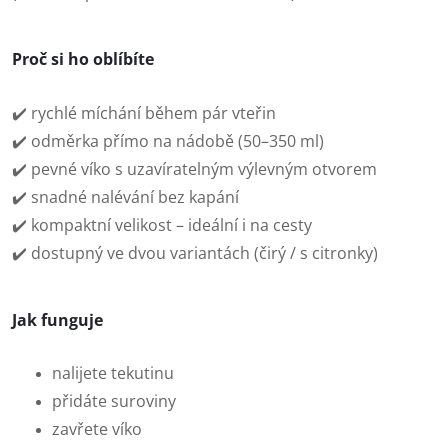
Proč si ho oblíbíte
✔️ rychlé míchání během pár vteřin
✔️ odměrka přímo na nádobě (50–350 ml)
✔️ pevné víko s uzavíratelným výlevným otvorem
✔️ snadné nalévání bez kapání
✔️ kompaktní velikost – ideální i na cesty
✔️ dostupný ve dvou variantách (čirý / s citronky)
Jak funguje
nalijete tekutinu
přidáte suroviny
zavřete víko