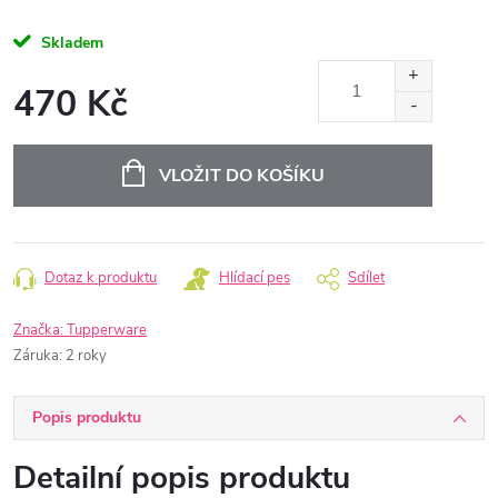
Skladem
470 Kč
Měrná
cena:
VLOŽIT DO KOŠÍKU
Dotaz k produktu
Hlídací pes
Sdílet
Značka:
Tupperware
Záruka
:
2 roky
Popis produktu
Detailní popis produktu