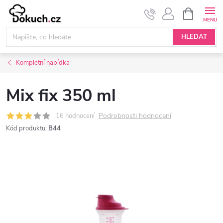
Přejít
NÁKUPNÍ
KOŠÍK
na
obsah
HLEDAT
Kompletní nabídka
Mix fix 350 ml
Podrobnosti hodnocení
16 hodnocení
Kód produktu:
B44