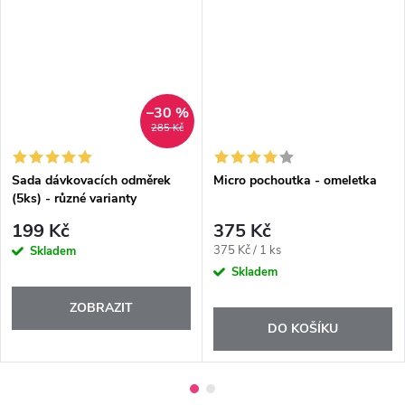
–30 %
285 Kč
Sada dávkovacích odměrek
Micro pochoutka - omeletka
(5ks) - různé varianty
199 Kč
375 Kč
Měrná
375 Kč / 1 ks
Skladem
cena:
Skladem
ZOBRAZIT
DO KOŠÍKU