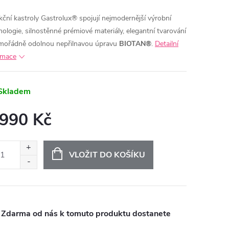
kční kastroly Gastrolux® spojují nejmodernější výrobní
MA
nologie, silnostěnné prémiové materiály, elegantní tvarování
mořádně odolnou nepřilnavou úpravu
BIOTAN®
.
Detailní
rmace
Skladem
 990 Kč
ná
:
VLOŽIT DO KOŠÍKU
Zdarma od nás k tomuto produktu dostanete