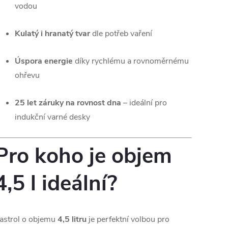
vodou
Kulatý i hranatý tvar
dle potřeb vaření
Úspora energie
díky rychlému a rovnoměrnému
ohřevu
25 let záruky na rovnost dna
– ideální pro
indukční varné desky
Pro koho je objem
4,5 l ideální?
astrol o objemu
4,5 litru
je perfektní volbou pro