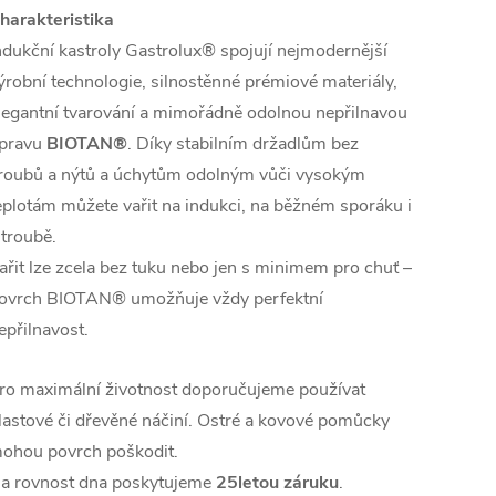
harakteristika
ndukční kastroly Gastrolux® spojují nejmodernější
ýrobní technologie, silnostěnné prémiové materiály,
legantní tvarování a mimořádně odolnou nepřilnavou
pravu
BIOTAN®
. Díky stabilním držadlům bez
roubů a nýtů a úchytům odolným vůči vysokým
eplotám můžete vařit na indukci, na běžném sporáku i
 troubě.
ařit lze zcela bez tuku nebo jen s minimem pro chuť –
ovrch BIOTAN® umožňuje vždy perfektní
epřilnavost.
ro maximální životnost doporučujeme používat
lastové či dřevěné náčiní. Ostré a kovové pomůcky
ohou povrch poškodit.
a rovnost dna poskytujeme
25letou záruku
.