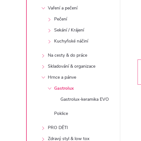
t
Vaření a pečení
r
Pečení
Sekání / Krájení
a
Kuchyňské náčiní
n
Na cesty & do práce
n
Skladování & organizace
Hrnce a pánve
í
Gastrolux
p
Gastrolux-keramika EVO
a
Poklice
PRO DĚTI
n
Zdravý styl & low tox