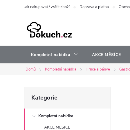
Přejít
Jak nakupovat / vrátit zboží
Doprava a platba
Obcho
na
obsah
Kompletní nabídka
AKCE MĚSÍCE
Domů
Kompletní nabídka
Hrnce a pánve
Gastro
P
Přeskočit
Kategorie
kategorie
o
Kompletní nabídka
s
AKCE MĚSÍCE