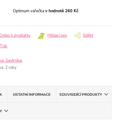
Optimum vařečka
v hodnotě 260 Kč
Dotaz k produktu
Hlídací pes
Sdílet
Tisk
ka:
Gastrolux
ka
:
2 roky
X
OSTATNÍ INFORMACE
SOUVISEJÍCÍ PRODUKTY
Y