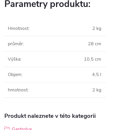
Parametry produktu:
Hmotnost
:
2 kg
průměr
:
28 cm
Výška
:
10,5 cm
Objem
:
4,5 l
hmotnost
:
2 kg
Produkt naleznete v této kategorii
Gastrolux