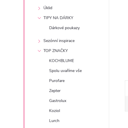
e
Úklid
l
TIPY NA DÁRKY
Dárkové poukazy
Sezónní inspirace
TOP ZNAČKY
KOCHBLUME
Spolu uvaříme vše
Purofare
Zepter
Gastrolux
Koziol
Lurch