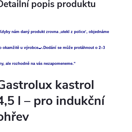
Detailní popis produktu
Kdyby nám daný produkt zrovna ‚utekl z police‘, objednáme
o okamžitě u výrobce🍳.Dodání se může protáhnout o 2–3
ny, ale rozhodně na vás nezapomeneme.“
Gastrolux kastrol
4,5 l – pro indukční
ohřev