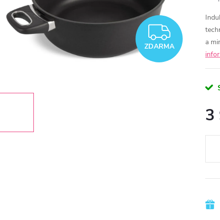
Indu
ZDAR
tech
a mi
ZDARMA
info
3
Měr
cena