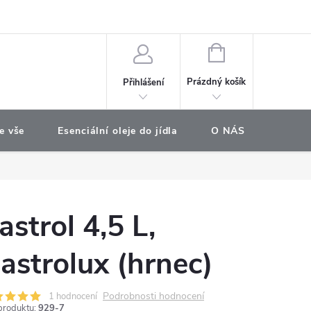
e objednávka
NÁKUPNÍ
KOŠÍK
Prázdný košík
Přihlášení
e vše
Esenciální oleje do jídla
O NÁS
Najdet
astrol 4,5 L,
astrolux (hrnec)
Podrobnosti hodnocení
1 hodnocení
produktu:
929-7