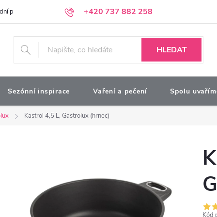
+420 737 882 258
dní podmínky
Podmínky ochrany osobních údajů
Kontakty
Moj
HLEDAT
Sezónní inspirace
Vaření a pečení
Spolu uvařím
lux
Kastrol 4,5 L, Gastrolux (hrnec)
K
G
Kód 