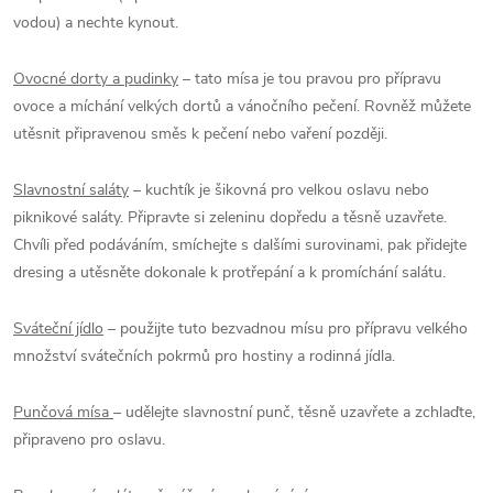
vodou) a nechte kynout.
Ovocné dorty a pudinky
– tato mísa je tou pravou pro přípravu
ovoce a míchání velkých dortů a vánočního pečení. Rovněž můžete
utěsnit připravenou směs k pečení nebo vaření později.
Slavnostní saláty
– kuchtík je šikovná pro velkou oslavu nebo
piknikové saláty. Připravte si zeleninu dopředu a těsně uzavřete.
Chvíli před podáváním, smíchejte s dalšími surovinami, pak přidejte
dresing a utěsněte dokonale k protřepání a k promíchání salátu.
Sváteční jídlo
– použijte tuto bezvadnou mísu pro přípravu velkého
množství svátečních pokrmů pro hostiny a rodinná jídla.
Punčová mísa
– udělejte slavnostní punč, těsně uzavřete a zchlaďte,
připraveno pro oslavu.