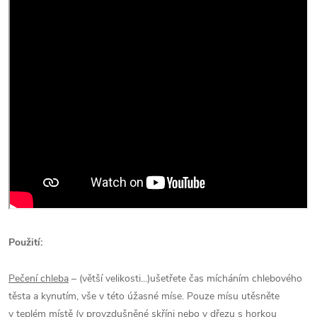
Použití:
Pečení chleba
– (větší velikosti...)ušetřete čas mícháním chlebového
těsta a kynutím, vše v této úžasné míse. Pouze mísu utěsněte
v teplém místě (v provzdušněné skříni nebo v dřezu s horkou