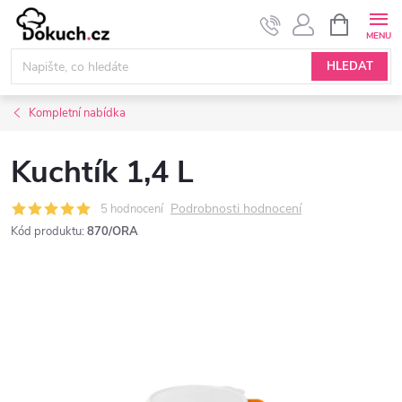
Přejít
NÁKUPNÍ
KOŠÍK
na
obsah
HLEDAT
Kompletní nabídka
Kuchtík 1,4 L
Podrobnosti hodnocení
5 hodnocení
Kód produktu:
870/ORA