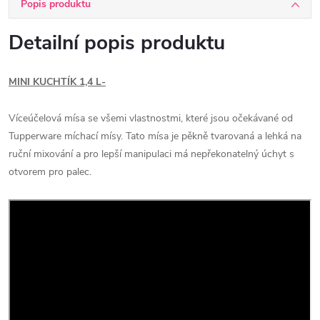
Popis produktu
Detailní popis produktu
MINI KUCHTÍK 1,4 L-
Víceúčelová mísa se všemi vlastnostmi, které jsou očekávané od
Tupperware míchací mísy. Tato mísa je pěkně tvarovaná a lehká na
ruční mixování a pro lepší manipulaci má nepřekonatelný úchyt s
otvorem pro palec.