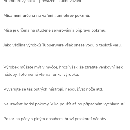
Bramborový salát - převážení a uchovávání
Mísa není určena na vaření , ani ohřev pokrmů.
Mísa je určena na studené servírování a přípravu pokrmu.
Jako většina výrobků Tupperware však snese vodu o teplotě varu.
Výrobek můžete mýt v myčce, hrozí však, že ztratíte venkovní lesk
nádoby. Toto nemá vliv na funkci výrobku.
Vyvarujte se též ostrých nástrojů, nepoužívat nože atd.
Neuzavírat horké pokrmy. Víko použít až po případném vychladnutí.
Pozor na pády s plným obsahem, hrozí prasknutí nádoby.