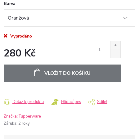
Barva
Vyprodáno
280 Kč
Měrná
cena:
VLOŽIT DO KOŠÍKU
Dotaz k produktu
Hlídací pes
Sdílet
Značka:
Tupperware
Záruka
:
2 roky