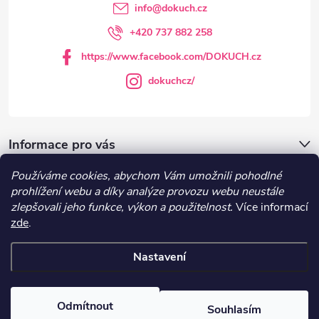
t
info
@
dokuch.cz
í
+420 737 882 258
https://www.facebook.com/DOKUCH.cz
dokuchcz/
Informace pro vás
Používáme cookies, abychom Vám umožnili pohodlné
DOKUCH.cz
prohlížení webu a díky analýze provozu webu neustále
zlepšovali jeho funkce, výkon a použitelnost.
Více informací
zde
.
Recepty
Nastavení
Copyright 2026
DOKUCH
. Všechna práva vyhrazena.
Upravit nastavení
cookies
Odmítnout
Souhlasím