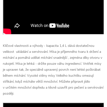
Klíčové vlastnosti a výhody - kapacita 1,4 L dává dostatečnou
velikost ukládání a servírování. Mísa je příjemného tvaru k držení a
míchání a pomáhá udělat míchání snadnější , zejména díky otvoru v
rukojetí. Mísa je lehká - držíte pouze váhu ingrediencí. Vnitřek mísy
je upraven tak, že speciálně upravený povrch není lehké poškrábat
během míchání. Vysoké stěny mísy Velkého kuchtíku omezují
stříkání, když mícháte větší množství. Můžete připravit jídlo
v určitém množství dopředu a těsně uzavřít pro pečení a servírování
později.