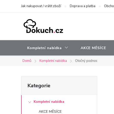
Přejít
Jak nakupovat / vrátit zboží
Doprava a platba
Obcho
na
obsah
Kompletní nabídka
AKCE MĚSÍCE
Domů
Kompletní nabídka
Otočný podnos
P
Přeskočit
Kategorie
kategorie
o
Kompletní nabídka
s
AKCE MĚSÍCE