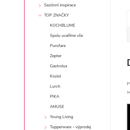
e
Sezónní inspirace
TOP ZNAČKY
l
KOCHBLUME
Spolu uvaříme vše
Purofare
Zepter
Gastrolux
Koziol
P
Lurch
s
PIKA
AMUSE
Young Living
Tupperware - výprodej