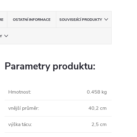
RE
OSTATNÍ INFORMACE
SOUVISEJÍCÍ PRODUKTY
Y
Parametry produktu:
Hmotnost
:
0.458 kg
vnější průměr
:
40,2 cm
výška tácu
:
2,5 cm