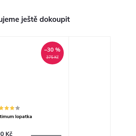
jeme ještě dokoupit
–30 %
375 Kč
timum lopatka
0 Kč