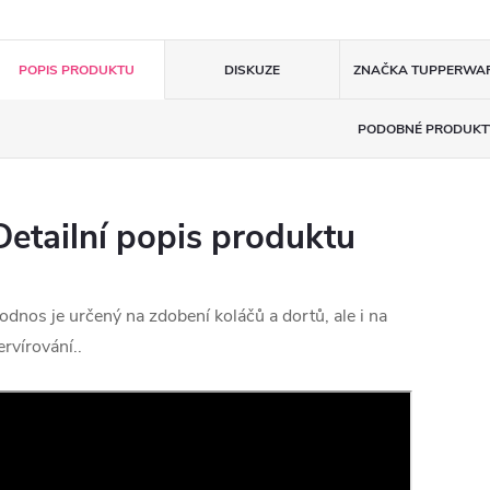
POPIS PRODUKTU
DISKUZE
ZNAČKA
TUPPERWA
PODOBNÉ PRODUKT
Detailní popis produktu
odnos je určený na zdobení koláčů a dortů, ale i na
ervírování..