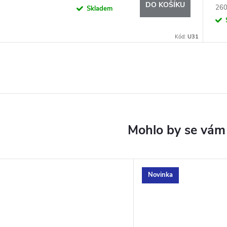
DO KOŠÍKU
Měr
260 
Skladem
cena
Kód:
U31
Novinka