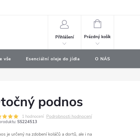
e objednávka
NÁKUPNÍ
KOŠÍK
Prázdný košík
Přihlášení
e vše
Esenciální oleje do jídla
O NÁS
Najdet
točný podnos
Podrobnosti hodnocení
1 hodnocení
produktu:
SS224513
os je určený na zdobení koláčů a dortů, ale i na