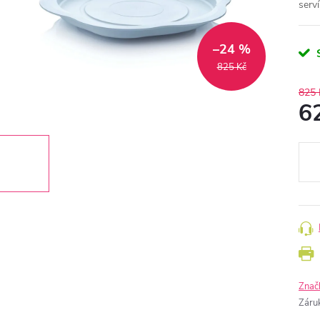
serví
–24 %
825 Kč
825 
6
Měr
cena
Znač
Záru