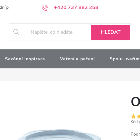
+420 737 882 258
dní podmínky
Podmínky ochrany osobních údajů
Kontakty
Moj
HLEDAT
Sezónní inspirace
Vaření a pečení
Spolu uvařím
O
Kód 
Podn