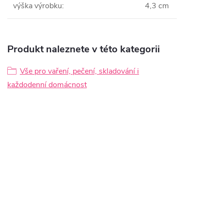
výška výrobku
:
4,3 cm
Produkt naleznete v této kategorii
Vše pro vaření, pečení, skladování i
každodenní domácnost