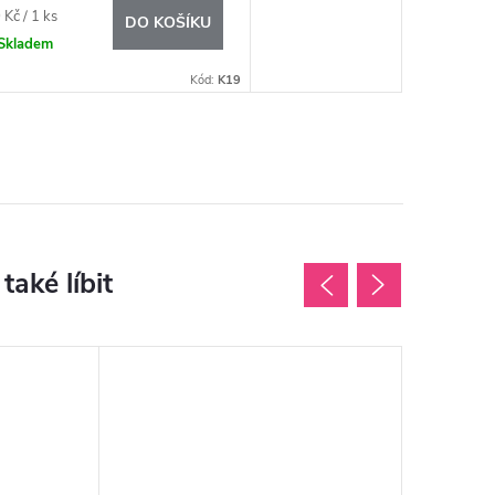
ná
Kč / 1 ks
DO KOŠÍKU
:
Skladem
Kód:
K19