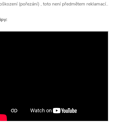
oškození (pořezání) , toto není předmětem reklamací..
ipy: