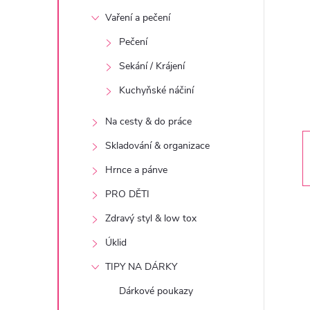
t
Vaření a pečení
r
Pečení
Sekání / Krájení
a
Kuchyňské náčiní
n
Na cesty & do práce
n
Skladování & organizace
Hrnce a pánve
í
PRO DĚTI
p
Zdravý styl & low tox
Úklid
a
TIPY NA DÁRKY
n
Dárkové poukazy