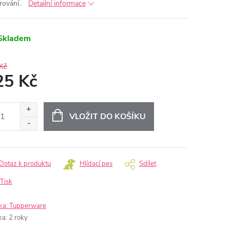
rování..
Detailní informace
Skladem
Kč
25 Kč
ná
:
VLOŽIT DO KOŠÍKU
Dotaz k produktu
Hlídací pes
Sdílet
Tisk
ka:
Tupperware
ka
:
2 roky