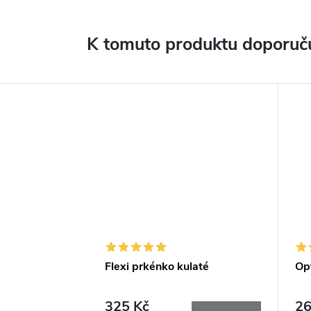
K tomuto produktu doporuču
Flexi prkénko kulaté
Op
325 Kč
26