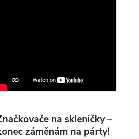
Značkovače na skleničky –
O
konec záměnám na párty!
H