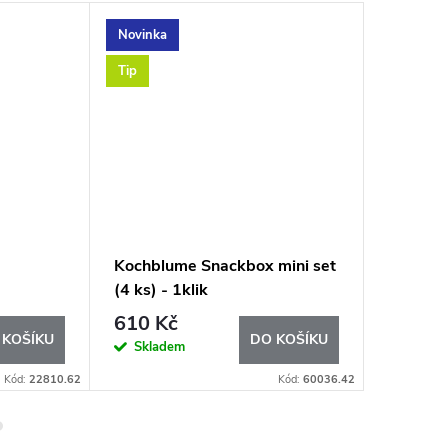
Novinka
Novinka
Tip
Kochblume Snackbox mini set
Víko "1 
(4 ks) - 1klik
610 Kč
96 
od
 KOŠÍKU
DO KOŠÍKU
Skladem
Sklad
Kód:
22810.62
Kód:
60036.42