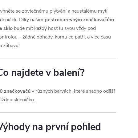
yhněte se zbytečnému plýtvání a neustálému mytí
U
kleniček. Díky našim
pestrobarevným značkovačům
M
a sklo
bude mít každý host tu svou vždy pod
ontrolou – žádné dohady, komu co patří, a více času
a zábavu!
Co najdete v balení?
0 značkovačů
v různých barvách, které snadno odliší
aždou skleničku.
Výhody na první pohled