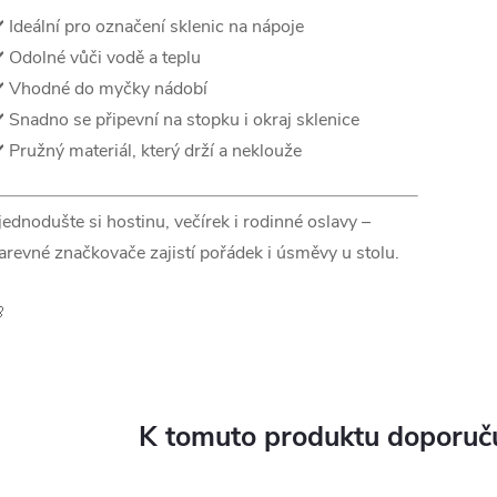
️ Ideální pro označení sklenic na nápoje
️ Odolné vůči vodě a teplu
️ Vhodné do myčky nádobí
️ Snadno se připevní na stopku i okraj sklenice
️ Pružný materiál, který drží a neklouže
jednodušte si hostinu, večírek i rodinné oslavy –
arevné značkovače zajistí pořádek i úsměvy u stolu.

K tomuto produktu doporuču