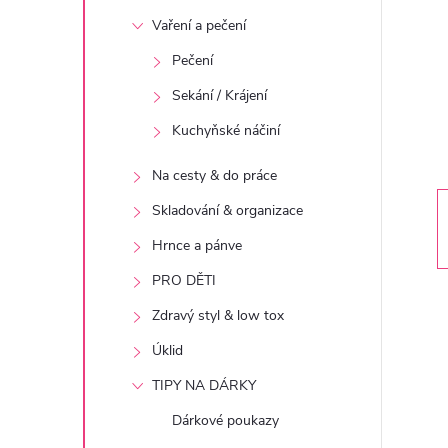
t
Vaření a pečení
r
Pečení
Sekání / Krájení
a
Kuchyňské náčiní
n
Na cesty & do práce
n
Skladování & organizace
Hrnce a pánve
í
PRO DĚTI
p
Zdravý styl & low tox
Úklid
a
TIPY NA DÁRKY
n
Dárkové poukazy