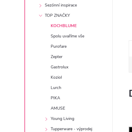
e
Sezónní inspirace
TOP ZNAČKY
l
KOCHBLUME
Spolu uvaříme vše
Purofare
Zepter
Gastrolux
Koziol
Lurch
PIKA
AMUSE
Young Living
Tupperware - výprodej