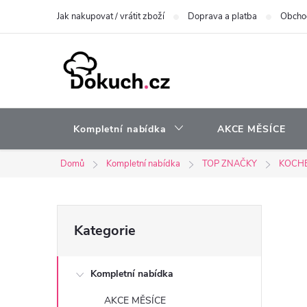
Přejít
Jak nakupovat / vrátit zboží
Doprava a platba
Obcho
na
obsah
Kompletní nabídka
AKCE MĚSÍCE
Domů
Kompletní nabídka
TOP ZNAČKY
KOCH
P
Přeskočit
Kategorie
kategorie
o
Kompletní nabídka
s
AKCE MĚSÍCE