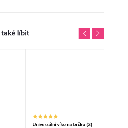
)
Univerzální víko na brčko (3)
Obraceč