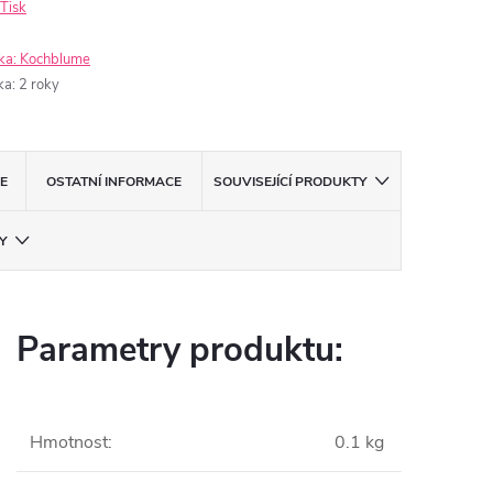
Tisk
ka:
Kochblume
ka
:
2 roky
E
OSTATNÍ INFORMACE
SOUVISEJÍCÍ PRODUKTY
Y
Parametry produktu:
Hmotnost
:
0.1 kg