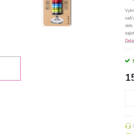
Vyhn
vaší
sklo
zaji
Deta
1
Měr
cena