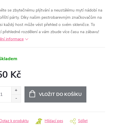
ěte se zbytečnému plýtvání a neustálému mytí nádobí na
 příští párty. Díky našim pestrobarevným značkovačům na
 si každý host může vést přehled o svém skleničce. To
stí přehledné rozdělení a vám zbude více času na zábavu!
ilní informace
Skladem
50 Kč
ná
:
VLOŽIT DO KOŠÍKU
Dotaz k produktu
Hlídací pes
Sdílet