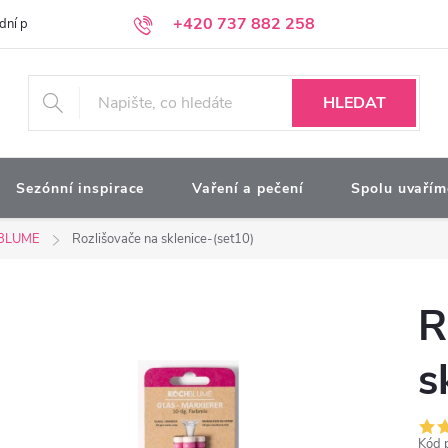
+420 737 882 258
dní podmínky
Podmínky ochrany osobních údajů
Kontakty
Moj
HLEDAT
Sezónní inspirace
Vaření a pečení
Spolu uvařím
BLUME
Rozlišovače na sklenice-(set10)
R
s
Kód 