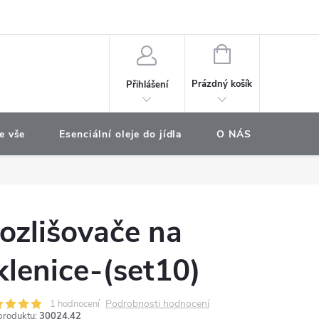
e objednávka
NÁKUPNÍ
KOŠÍK
Prázdný košík
Přihlášení
e vše
Esenciální oleje do jídla
O NÁS
Najdet
ozlišovače na
klenice-(set10)
Podrobnosti hodnocení
1 hodnocení
produktu:
30024.42