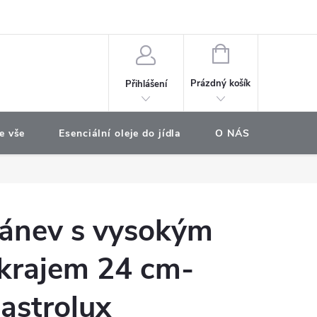
e objednávka
NÁKUPNÍ
KOŠÍK
Prázdný košík
Přihlášení
e vše
Esenciální oleje do jídla
O NÁS
Najdet
ánev s vysokým
krajem 24 cm-
astrolux