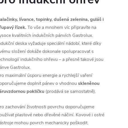
alačinky, lívance, topinky, dušená zelenina, guláš i
řupavý řízek.
To vše a mnohem víc připravíte na
ysoce kvalitních indukčních pánvích Gastrolux.
ndukční deska vyžaduje speciální nádobí, které díky
vému složení dokáže dokonale spolupracovat s
echnologií indukčního ohřevu – a přesně takové jsou
ánve Gastrolux.
ro maximální úsporu energie a rychlejší vaření
oporučujeme doplnit pánev o vhodnou
skleněnou
áruvzdornou pokličku
(prodává se samostatně).
ro zachování životnosti povrchu doporučujeme
oužívat plastové nebo dřevěné náčiní. Kovové i ostré
ástroje mohou povrch mechanicky poškodit.