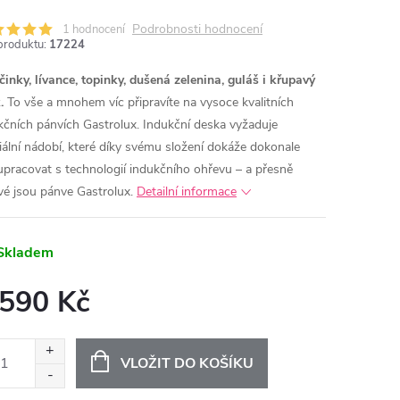
Podrobnosti hodnocení
1 hodnocení
produktu:
17224
MA
činky, lívance, topinky, dušená zelenina, guláš i křupavý
.
To vše a mnohem víc připravíte na vysoce kvalitních
kčních pánvích Gastrolux. Indukční deska vyžaduje
iální nádobí, které díky svému složení dokáže dokonale
upracovat s technologií indukčního ohřevu – a přesně
vé jsou pánve Gastrolux.
Detailní informace
Skladem
 590 Kč
ná
:
VLOŽIT DO KOŠÍKU