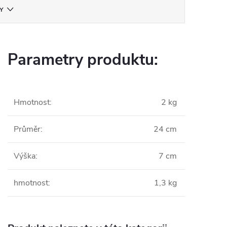
Y
Parametry produktu:
Hmotnost
:
2 kg
Průměr
:
24 cm
Výška
:
7 cm
hmotnost
:
1,3 kg