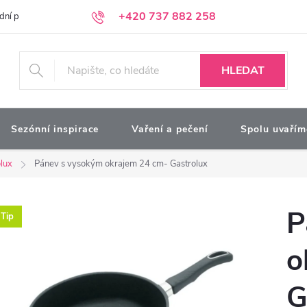
+420 737 882 258
dní podmínky
Podmínky ochrany osobních údajů
Kontakty
Moj
HLEDAT
Sezónní inspirace
Vaření a pečení
Spolu uvařím
lux
Pánev s vysokým okrajem 24 cm- Gastrolux
P
Tip
o
G