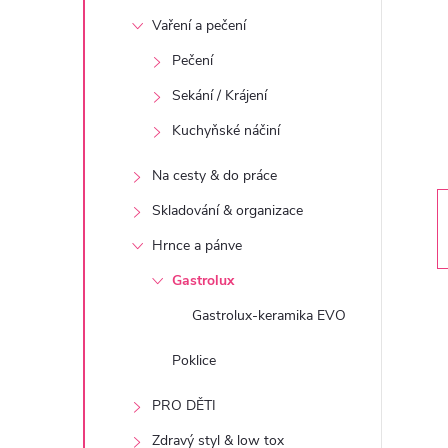
t
Vaření a pečení
r
Pečení
Sekání / Krájení
a
Kuchyňské náčiní
n
Na cesty & do práce
n
Skladování & organizace
Hrnce a pánve
í
Gastrolux
p
Gastrolux-keramika EVO
a
Poklice
PRO DĚTI
n
Zdravý styl & low tox