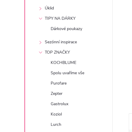
e
Úklid
l
TIPY NA DÁRKY
Dárkové poukazy
Sezónní inspirace
TOP ZNAČKY
KOCHBLUME
Spolu uvaříme vše
Purofare
Zepter
Gastrolux
Koziol
Lurch