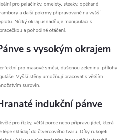
deální pro palačinky, omelety, steaky, opékané
rambory a další pokrmy připravované na vyšší
eplotu. Nízký okraj usnadňuje manipulaci s
bracečkou a pohodlné otáčení.
Pánve s vysokým okrajem
erfektní pro masové směsi, dušenou zeleninu, přílohy
 guláše. Vyšší stěny umožňují pracovat s větším
nožstvím surovin.
Hranaté indukční pánve
kvělé pro řízky, větší porce nebo přípravu jídel, která
e lépe skládají do čtvercového tvaru. Díky rukojeti