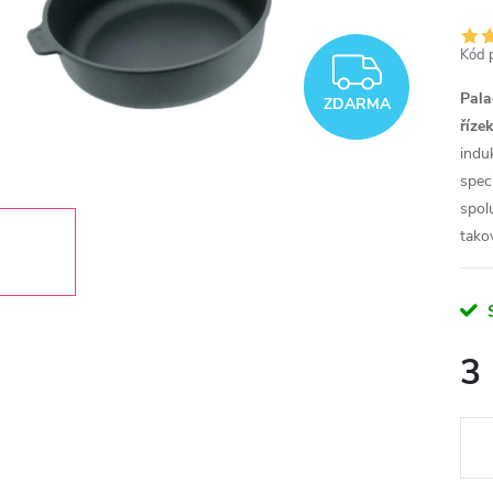
Kód 
ZDAR
Pala
ZDARMA
řízek
indu
spec
spol
tako
3
Měr
cena