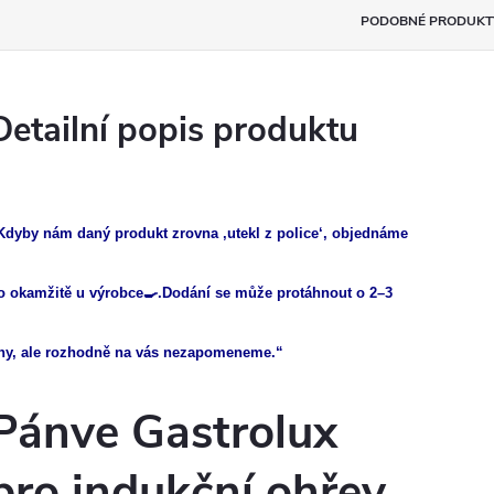
PODOBNÉ PRODUKT
Detailní popis produktu
Kdyby nám daný produkt zrovna ‚utekl z police‘, objednáme
o okamžitě u výrobce🍳.Dodání se může protáhnout o 2–3
ny, ale rozhodně na vás nezapomeneme.“
Pánve Gastrolux
pro indukční ohřev