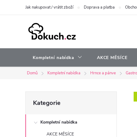
Přejít
Jak nakupovat / vrátit zboží
Doprava a platba
Obcho
na
obsah
Kompletní nabídka
AKCE MĚSÍCE
Domů
Kompletní nabídka
Hrnce a pánve
Gastro
P
Přeskočit
Kategorie
kategorie
o
Kompletní nabídka
s
AKCE MĚSÍCE