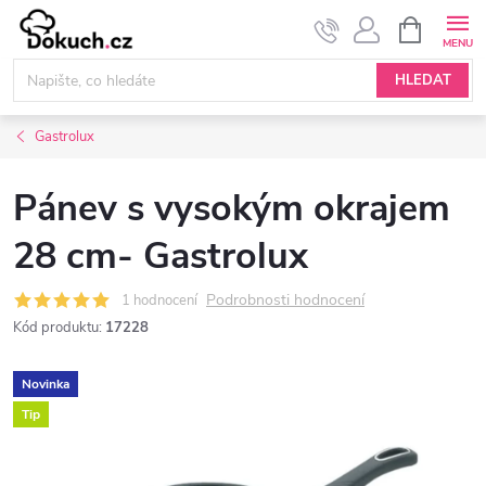
Přejít
NÁKUPNÍ
KOŠÍK
na
obsah
HLEDAT
Gastrolux
Pánev s vysokým okrajem
28 cm- Gastrolux
Podrobnosti hodnocení
1 hodnocení
Kód produktu:
17228
Novinka
Tip