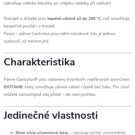
zabraňuje stékání tekutiny po vnějšku nádoby při vylévání.
Rukojeti a držadla jsou
tepelně odolné až do 260 °C
, což umožňuje
bezpečné použití i v troubě.
Pozor – pánve Gastrolux jsou velmi návykové: kdo je jednou
vyzkouší, už nechce jiné.
Charakteristika
Pánve Gastrolux® jsou vybaveny trvanlivým nepřilnavým povrchem
BIOTAN®
, který umožňuje zdravé vaření i úplně bez tuku. Pro chuť
můžete samozřejmě olej přidat – ale není potřeba.
Jedinečné vlastnosti
8mm silná siluminová báze
– zaručuje rychlý, rovnoměrný