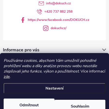
t
info
@
dokuch.cz
í
+420 737 882 258
https://www.facebook.com/DOKUCH.cz
dokuchcz/
Informace pro vás
Používáme cookies, abychom Vám umožnili pohodlné
DOKUCH.cz
prohlížení webu a díky analýze provozu webu neustále
zlepšovali jeho funkce, výkon a použitelnost.
Více informací
zde
.
Recepty
Nastavení
Copyright 2026
DOKUCH
. Všechna práva vyhrazena.
Upravit nastavení
cookies
Odmítnout
Souhlasím