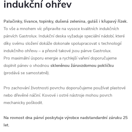
indukční ohřev
Palačinky, lívance, topinky, dušená zelenina, guláš i křupavý řízek.
To vše a mnohem víc připravíte na vysoce kvalitních indukčních
pánvích Gastrolux. Indukční deska vyžaduje speciální nádobí, které
díky svému složení dokáže dokonale spolupracovat s technologií
indukčního ohřevu – a přesně takové jsou pánve Gastrolux.
Pro maximální úsporu energie a rychlejší vaření doporučujeme
doplnit pánev o vhodnou
skleněnou žáruvzdornou pokličku
(prodává se samostatně).
Pro zachování životnosti povrchu doporučujeme používat plastové
nebo dřevěné náčiní. Kovové i ostré nástroje mohou povrch
mechanicky poškodit.
Na rovnost dna pánví poskytuje výrobce nadstandardní záruku 25
let.