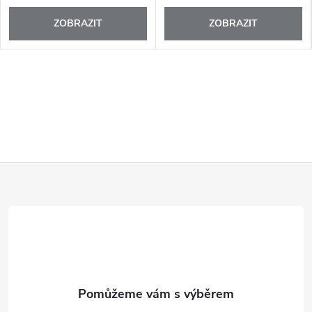
ZOBRAZIT
ZOBRAZIT
Z
á
p
a