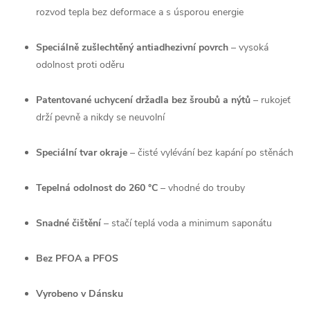
rozvod tepla bez deformace a s úsporou energie
Speciálně zušlechtěný antiadhezivní povrch
– vysoká
odolnost proti oděru
Patentované uchycení držadla bez šroubů a nýtů
– rukojeť
drží pevně a nikdy se neuvolní
Speciální tvar okraje
– čisté vylévání bez kapání po stěnách
Tepelná odolnost do 260 °C
– vhodné do trouby
Snadné čištění
– stačí teplá voda a minimum saponátu
Bez PFOA a PFOS
Vyrobeno v Dánsku