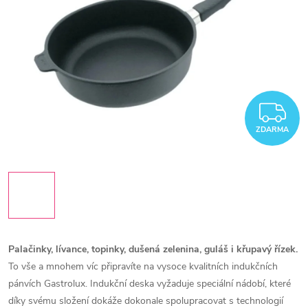
Z
ZDARMA
Palačinky, lívance, topinky, dušená zelenina, guláš i křupavý řízek.
To vše a mnohem víc připravíte na vysoce kvalitních indukčních
pánvích Gastrolux. Indukční deska vyžaduje speciální nádobí, které
díky svému složení dokáže dokonale spolupracovat s technologií