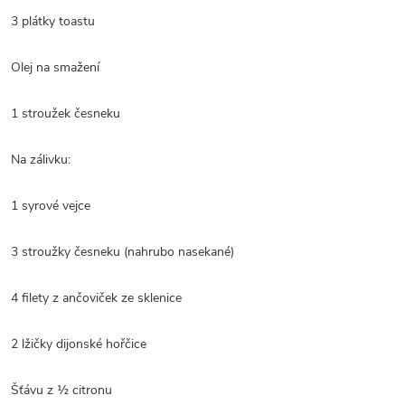
3 plátky toastu
Olej na smažení
1 stroužek česneku
Na zálivku:
1 syrové vejce
3 stroužky česneku (nahrubo nasekané)
4 filety z ančoviček ze sklenice
2 lžičky dijonské hořčice
Šťávu z ½ citronu