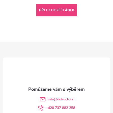
PŘEDCHOZÍ ČLÁNEK
Z
á
p
a
t
info
@
dokuch.cz
í
+420 737 882 258