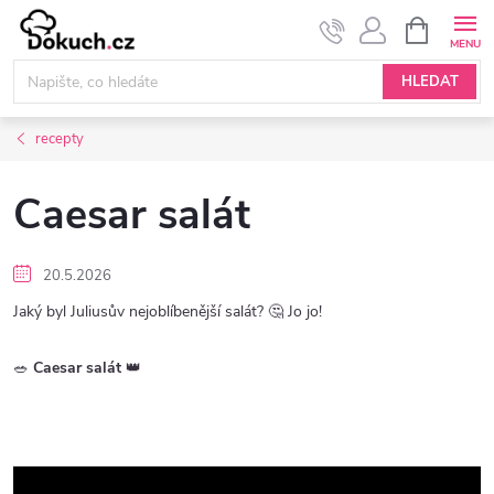
Přejít
NÁKUPNÍ
KOŠÍK
na
obsah
HLEDAT
recepty
Caesar salát
20.5.2026
Jaký byl Juliusův nejoblíbenější salát? 🤔 Jo jo!
🥗
Caesar salát
👑