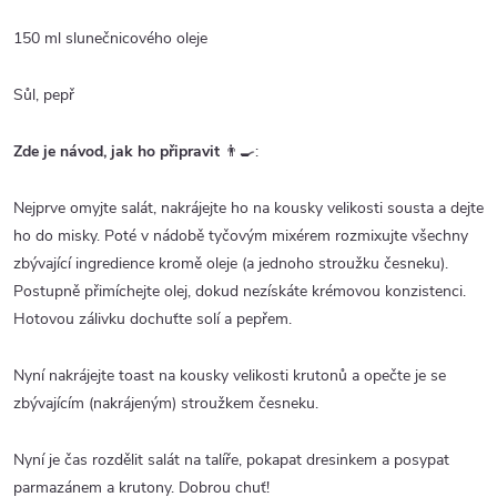
150 ml slunečnicového oleje
Sůl, pepř
Zde je návod, jak ho připravit
👨‍🍳:
Nejprve omyjte salát, nakrájejte ho na kousky velikosti sousta a dejte
ho do misky. Poté v nádobě tyčovým mixérem rozmixujte všechny
zbývající ingredience kromě oleje (a jednoho stroužku česneku).
Postupně přimíchejte olej, dokud nezískáte krémovou konzistenci.
Hotovou zálivku dochuťte solí a pepřem.
Nyní nakrájejte toast na kousky velikosti krutonů a opečte je se
zbývajícím (nakrájeným) stroužkem česneku.
Nyní je čas rozdělit salát na talíře, pokapat dresinkem a posypat
parmazánem a krutony. Dobrou chuť!