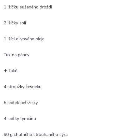
1 lžičku sušeného droždí
2 lžičky soli
1 lžíci olivového oleje
Tuk na pánev
➕ Také:
4 stroužky česneku
5 snítek petrželky
4 snítky tymiánu
90 g chutného strouhaného sýra