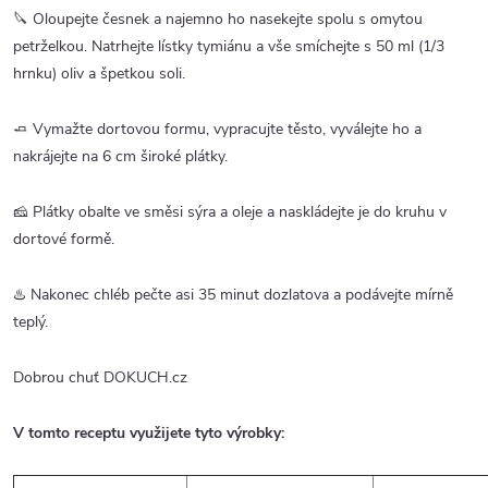
🔪 Oloupejte česnek a najemno ho nasekejte spolu s omytou
petrželkou. Natrhejte lístky tymiánu a vše smíchejte s 50 ml (1/3
hrnku) oliv a špetkou soli.
🧈 Vymažte dortovou formu, vypracujte těsto, vyválejte ho a
nakrájejte na 6 cm široké plátky.
🧀 Plátky obalte ve směsi sýra a oleje a naskládejte je do kruhu v
dortové formě.
♨️ Nakonec chléb pečte asi 35 minut dozlatova a podávejte mírně
teplý.
Dobrou chuť DOKUCH.cz
V tomto receptu využijete tyto výrobky: