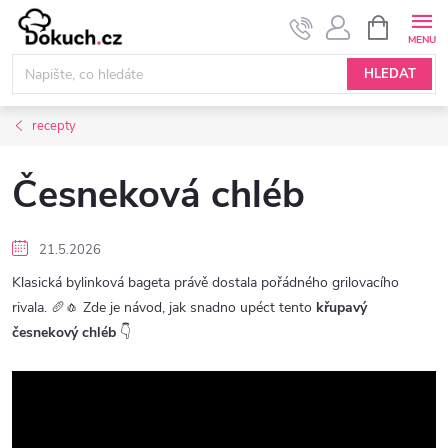
Přejít
NÁKUPNÍ
KOŠÍK
na
obsah
HLEDAT
recepty
Česneková chléb
21.5.2026
Klasická bylinková bageta právě dostala pořádného grilovacího
rivala. 🥖🧄 Zde je návod, jak snadno upéct tento
křupavý
česnekový chléb
👇