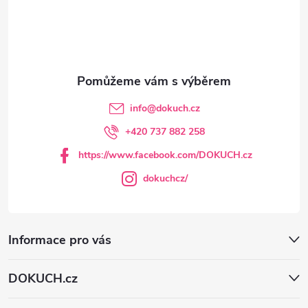
á
p
a
t
info
@
dokuch.cz
í
+420 737 882 258
https://www.facebook.com/DOKUCH.cz
dokuchcz/
Informace pro vás
DOKUCH.cz