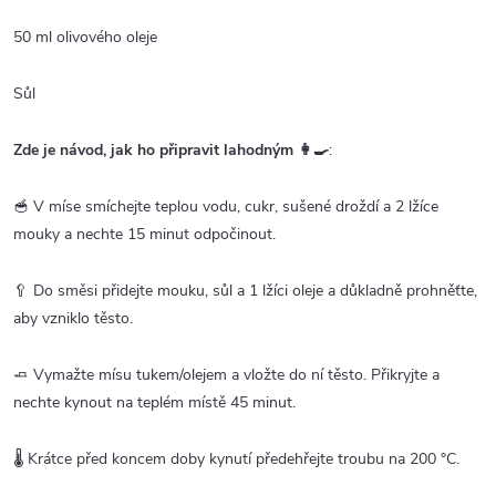
50 ml olivového oleje
Sůl
Zde je návod, jak ho připravit lahodným
👩‍🍳
:
🥣 V míse smíchejte teplou vodu, cukr, sušené droždí a 2 lžíce
mouky a nechte 15 minut odpočinout.
🥄 Do směsi přidejte mouku, sůl a 1 lžíci oleje a důkladně prohněťte,
aby vzniklo těsto.
🧈 Vymažte mísu tukem/olejem a vložte do ní těsto. Přikryjte a
nechte kynout na teplém místě 45 minut.
🌡️ Krátce před koncem doby kynutí předehřejte troubu na 200 °C.