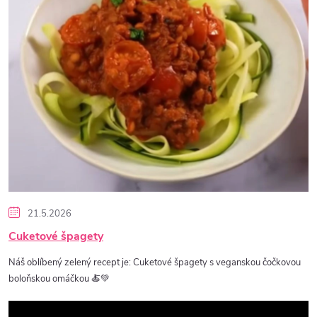
i
s
č
l
á
n
k
21.5.2026
Cuketové špagety
ů
Náš oblíbený zelený recept je: Cuketové špagety s veganskou čočkovou
boloňskou omáčkou 🍝💚