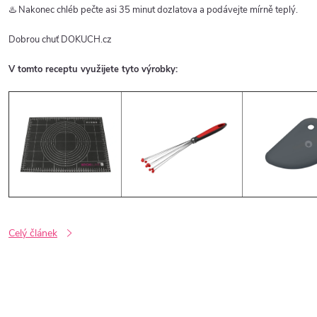
♨️ Nakonec chléb pečte asi 35 minut dozlatova a podávejte mírně teplý.
Dobrou chuť DOKUCH.cz
V tomto receptu využijete tyto výrobky:
Celý článek