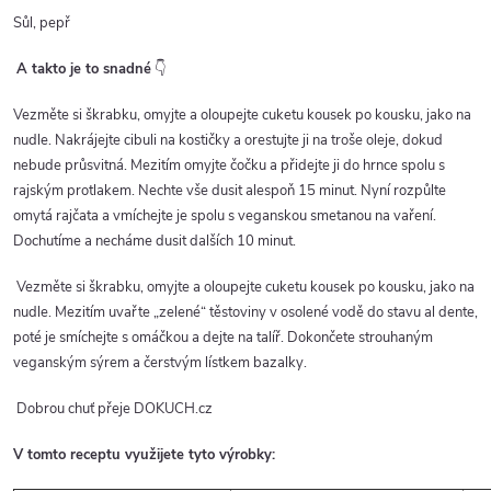
Sůl, pepř
A takto je to snadné
👇
Vezměte si škrabku, omyjte a oloupejte cuketu kousek po kousku, jako na
nudle. Nakrájejte cibuli na kostičky a orestujte ji na troše oleje, dokud
nebude průsvitná. Mezitím omyjte čočku a přidejte ji do hrnce spolu s
rajským protlakem. Nechte vše dusit alespoň 15 minut. Nyní rozpůlte
omytá rajčata a vmíchejte je spolu s veganskou smetanou na vaření.
Dochutíme a necháme dusit dalších 10 minut.
Vezměte si škrabku, omyjte a oloupejte cuketu kousek po kousku, jako na
nudle. Mezitím uvařte „zelené“ těstoviny v osolené vodě do stavu al dente,
poté je smíchejte s omáčkou a dejte na talíř. Dokončete strouhaným
veganským sýrem a čerstvým lístkem bazalky.
Dobrou chuť přeje DOKUCH.cz
V tomto receptu využijete tyto výrobky: