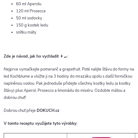
60 ml Aperolu
120 ml Prosecca
50 ml sodovky
150 g kostek ledu
snítku máty
Zde je návod, jak ho vychladit
👩‍🍳:
Nejprve vymačkejte pomeranč a grapefruit. Poté nalijte šťávu do formy na
led Kochblume a vložte ji na 3 hodiny do mrazáku spolu s další formičkou
naplněnou vodou. Pak jednoduše přidejte všechny kostky ledu (a kostky
šťávy) plus Aperol, Prosecco a limonádu do mixéru. Ozdobte mátou a
dobrou chuť!
Dobrou chuť přeje
DOKUCH.cz
V tomto receptu využijete tyto výrobky: