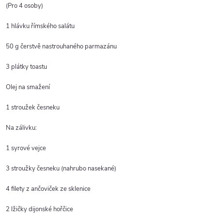
(Pro 4 osoby)
1 hlávku římského salátu
50 g čerstvě nastrouhaného parmazánu
3 plátky toastu
Olej na smažení
1 stroužek česneku
Na zálivku:
1 syrové vejce
3 stroužky česneku (nahrubo nasekané)
4 filety z ančoviček ze sklenice
2 lžičky dijonské hořčice