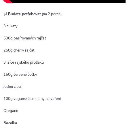
🛒
Budete potřebovat
(na 2 porce):
3 cukety
500g pasírovaných rajčat
250g cherry rajčat
3 lžíce rajského protlaku
150g červené čočky
Jednu cibuli
100g veganské smetany na vaření
Oregano
Bazalka