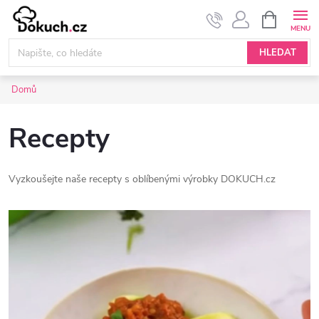
Přejít
NÁKUPNÍ
KOŠÍK
na
obsah
HLEDAT
Domů
Recepty
Vyzkoušejte naše recepty s oblíbenými výrobky DOKUCH.cz
V
ý
p