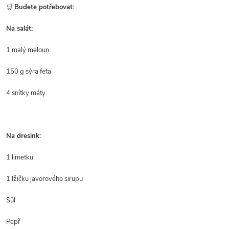
🛒
Budete potřebovat:
Na salát:
1 malý meloun
150 g sýra feta
4 snítky máty
Na dresink:
1 limetku
1 lžičku javorového sirupu
Sůl
Pepř