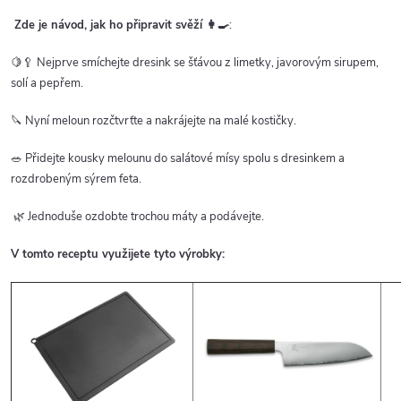
Zde je návod, jak ho připravit svěží
👩‍🍳
:
🍋🥄 Nejprve smíchejte dresink se šťávou z limetky, javorovým sirupem,
solí a pepřem.
🔪 Nyní meloun rozčtvrťte a nakrájejte na malé kostičky.
🥗 Přidejte kousky melounu do salátové mísy spolu s dresinkem a
rozdrobeným sýrem feta.
🌿 Jednoduše ozdobte trochou máty a podávejte.
V tomto receptu využijete tyto výrobky: