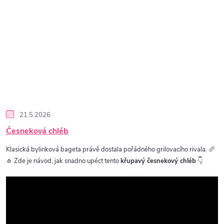
21.5.2026
Česneková chléb
Klasická bylinková bageta právě dostala pořádného grilovacího rivala. 🥖
🧄 Zde je návod, jak snadno upéct tento
křupavý česnekový chléb
👇