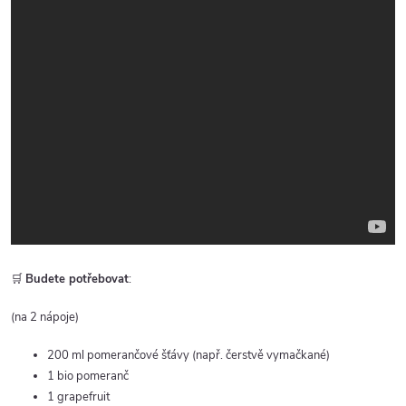
🛒
Budete potřebovat
:
(na 2 nápoje)
200 ml pomerančové šťávy (např. čerstvě vymačkané)
1 bio pomeranč
1 grapefruit