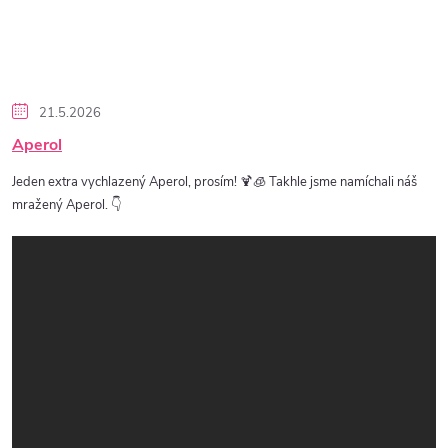
21.5.2026
Aperol
Jeden extra vychlazený Aperol, prosím! 🍹🧊 Takhle jsme namíchali náš
mražený Aperol. 👇