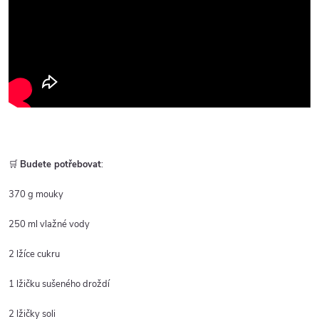
🛒
Budete potřebovat
:
370 g mouky
250 ml vlažné vody
2 lžíce cukru
1 lžičku sušeného droždí
2 lžičky soli