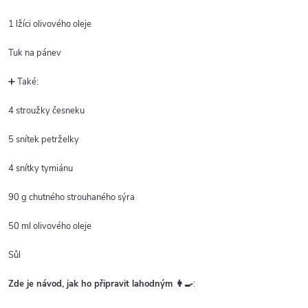
1 lžíci olivového oleje
Tuk na pánev
➕ Také:
4 stroužky česneku
5 snítek petrželky
4 snítky tymiánu
90 g chutného strouhaného sýra
50 ml olivového oleje
Sůl
Zde je návod, jak ho připravit lahodným
👩‍🍳
: