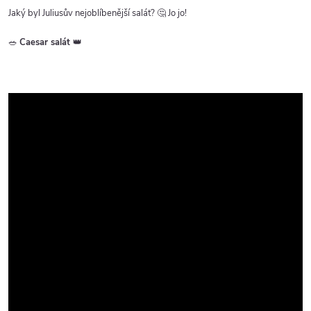
Jaký byl Juliusův nejoblíbenější salát? 🤔 Jo jo!
🥗
Caesar salát
👑