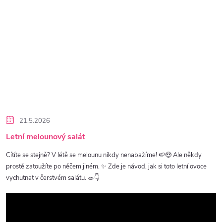
21.5.2026
Letní melounový salát
Cítíte se stejně? V létě se melounu nikdy nenabažíme! 🍉😍 Ale někdy
prostě zatoužíte po něčem jiném. ✨ Zde je návod, jak si toto letní ovoce
vychutnat v čerstvém salátu. 🥗👇