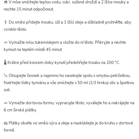
🥣 V míse smíchejte teplou vodu, cukr, sušené droždí a 2 lžíce mouky a
nechte 15 minut odpočinout.
🥄 Do směsi přidejte mouku, sůl a 1 lžíci oleje a důkladně prohněťte, aby
vzniklo těsto.
🧈 Vymažte mísu tukem/olejem a vložte do ní těsto. Přikryjte a nechte
kynout na teplém místě 45 minut.
🌡️ Krátce před koncem doby kynutí předehřejte troubu na 200 °C.
🔪 Oloupejte česnek a najemno ho nasekejte spolu s omytou petrželkou.
Natrhejte lístky tymiánu a vše smíchejte s 50 ml (1/3 hrnku) oliv a špetkou
soli.
🧈 Vymažte dortovou formu, vypracujte těsto, vyválejte ho a nakrájejte na
6 cm široké plátky.
🧀 Plátky obalte ve směsi sýra a oleje a naskládejte je do kruhu v dortové
formě.