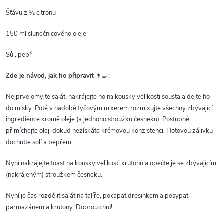
Šťávu z ½ citronu
150 ml slunečnicového oleje
Sůl, pepř
Zde je návod, jak ho připravit
👨‍🍳:
Nejprve omyjte salát, nakrájejte ho na kousky velikosti sousta a dejte ho
do misky. Poté v nádobě tyčovým mixérem rozmixujte všechny zbývající
ingredience kromě oleje (a jednoho stroužku česneku). Postupně
přimíchejte olej, dokud nezískáte krémovou konzistenci. Hotovou zálivku
dochuťte solí a pepřem.
Nyní nakrájejte toast na kousky velikosti krutonů a opečte je se zbývajícím
(nakrájeným) stroužkem česneku.
Nyní je čas rozdělit salát na talíře, pokapat dresinkem a posypat
parmazánem a krutony. Dobrou chuť!