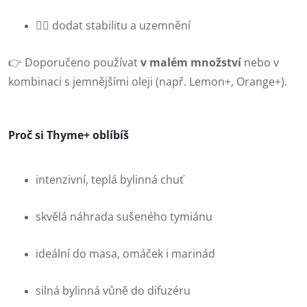
🧘‍♂️ dodat stabilitu a uzemnění
👉 Doporučeno používat
v malém množství
nebo v
kombinaci s jemnějšími oleji (např. Lemon+, Orange+).
Proč si Thyme+ oblíbíš
intenzivní, teplá bylinná chuť
skvělá náhrada sušeného tymiánu
ideální do masa, omáček i marinád
silná bylinná vůně do difuzéru