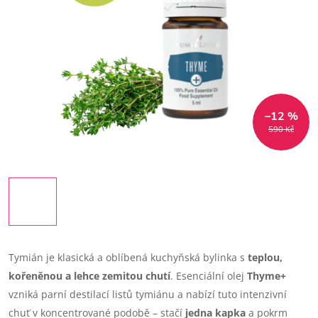
–12 %
590 Kč
Tymián je klasická a oblíbená kuchyňská bylinka s
teplou,
kořeněnou a lehce zemitou chutí
. Esenciální olej
Thyme+
vzniká parní destilací listů tymiánu a nabízí tuto intenzivní
chuť v koncentrované podobě – stačí
jedna kapka
a pokrm