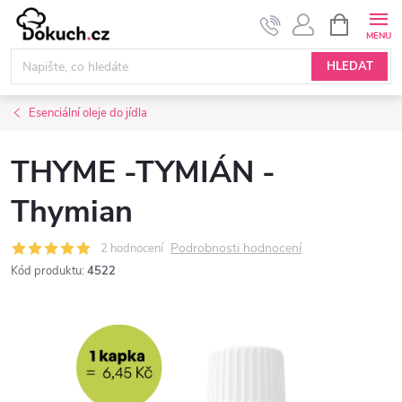
Přejít
NÁKUPNÍ
KOŠÍK
na
obsah
HLEDAT
Esenciální oleje do jídla
THYME -TYMIÁN -
Thymian
Podrobnosti hodnocení
2 hodnocení
Kód produktu:
4522