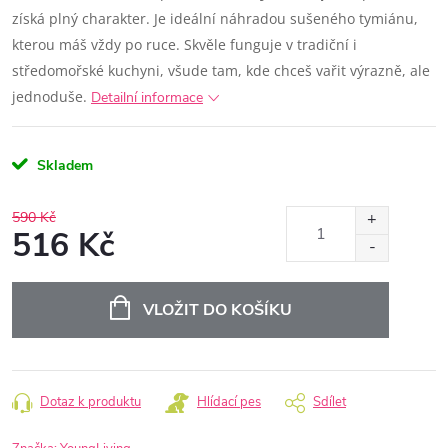
získá plný charakter.
Je ideální náhradou sušeného tymiánu,
kterou máš vždy po ruce. Skvěle funguje v tradiční i
středomořské kuchyni, všude tam, kde chceš vařit výrazně, ale
jednoduše.
Detailní informace
Skladem
590 Kč
516 Kč
Měrná
cena:
VLOŽIT DO KOŠÍKU
Dotaz k produktu
Hlídací pes
Sdílet