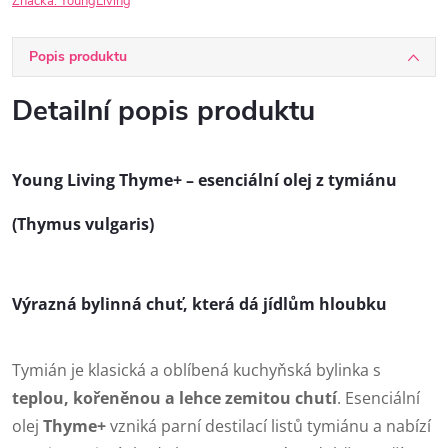
Značka:
YoungLiving
Popis produktu
Detailní popis produktu
Young Living
Thyme+ – esenciální olej z tymiánu
(Thymus vulgaris)
Výrazná bylinná chuť, která dá jídlům hloubku
Tymián je klasická a oblíbená kuchyňská bylinka s
teplou, kořeněnou a lehce zemitou chutí
. Esenciální
olej
Thyme+
vzniká parní destilací listů tymiánu a nabízí