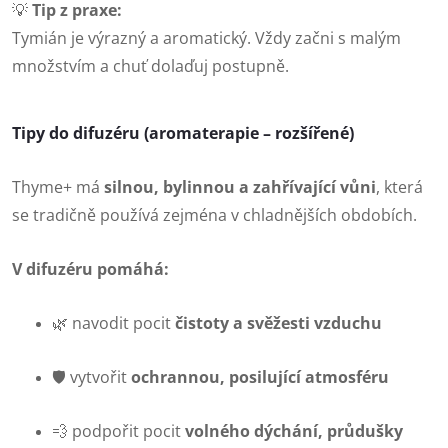
💡
Tip z praxe:
Tymián je výrazný a aromatický. Vždy začni s malým
množstvím a chuť dolaďuj postupně.
Tipy do difuzéru (aromaterapie – rozšířené)
Thyme+ má
silnou, bylinnou a zahřívající vůni
, která
se tradičně používá zejména v chladnějších obdobích.
V difuzéru pomáhá:
🌿 navodit pocit
čistoty a svěžesti vzduchu
🛡️ vytvořit
ochrannou, posilující atmosféru
💨 podpořit pocit
volného dýchání, průdušky