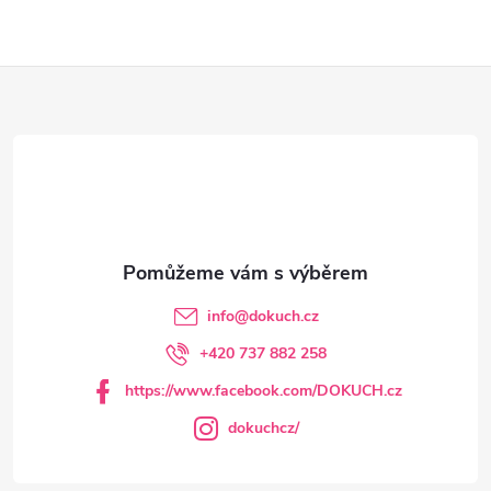
Z
á
p
a
t
info
@
dokuch.cz
í
+420 737 882 258
https://www.facebook.com/DOKUCH.cz
dokuchcz/