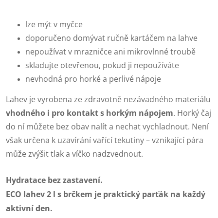
lze mýt v myčce
doporučeno domývat ručně kartáčem na lahve
nepoužívat v mrazničce ani mikrovlnné troubě
skladujte otevřenou, pokud ji nepoužíváte
nevhodná pro horké a perlivé nápoje
Lahev je vyrobena ze zdravotně nezávadného materiálu
vhodného i pro kontakt s horkým nápojem
. Horký čaj
do ní můžete bez obav nalít a nechat vychladnout. Není
však určena k uzavírání vařící tekutiny – vznikající pára
může zvýšit tlak a víčko nadzvednout.
Hydratace bez zastavení.
ECO lahev 2 l s brčkem je praktický parťák na každý
aktivní den.