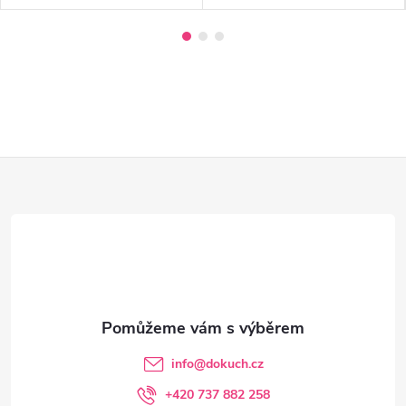
Z
á
p
a
t
info
@
dokuch.cz
í
+420 737 882 258