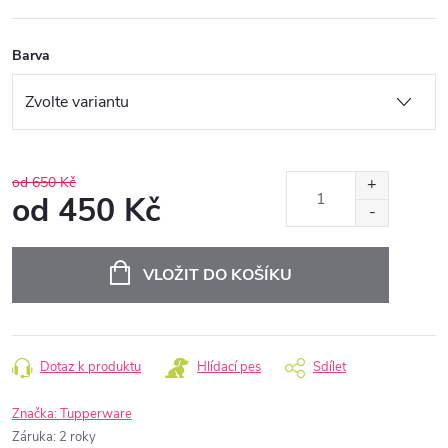
Barva
od 650 Kč
od
450 Kč
Měrná
cena:
VLOŽIT DO KOŠÍKU
Dotaz k produktu
Hlídací pes
Sdílet
Značka:
Tupperware
Záruka
:
2 roky