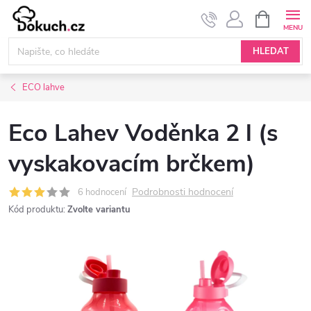
Přejít
NÁKUPNÍ
KOŠÍK
na
obsah
HLEDAT
ECO lahve
Eco Lahev Voděnka 2 l (s
vyskakovacím brčkem)
Podrobnosti hodnocení
6 hodnocení
Kód produktu:
Zvolte variantu