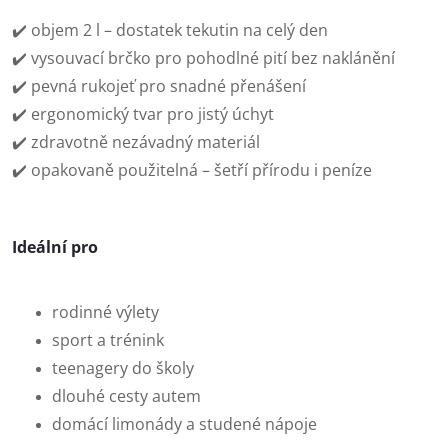
✔️ objem 2 l – dostatek tekutin na celý den
✔️ vysouvací brčko pro pohodlné pití bez naklánění
✔️ pevná rukojeť pro snadné přenášení
✔️ ergonomický tvar pro jistý úchyt
✔️ zdravotně nezávadný materiál
✔️ opakovaně použitelná – šetří přírodu i peníze
Ideální pro
rodinné výlety
sport a trénink
teenagery do školy
dlouhé cesty autem
domácí limonády a studené nápoje