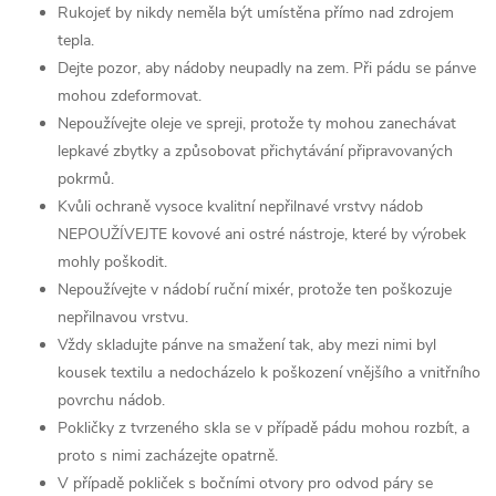
Rukojeť by nikdy neměla být umístěna přímo nad zdrojem
tepla.
Dejte pozor, aby nádoby neupadly na zem. Při pádu se pánve
mohou zdeformovat.
Nepoužívejte oleje ve spreji, protože ty mohou zanechávat
lepkavé zbytky a způsobovat přichytávání připravovaných
pokrmů.
Kvůli ochraně vysoce kvalitní nepřilnavé vrstvy nádob
NEPOUŽÍVEJTE kovové ani ostré nástroje, které by výrobek
mohly poškodit.
Nepoužívejte v nádobí ruční mixér, protože ten poškozuje
nepřilnavou vrstvu.
Vždy skladujte pánve na smažení tak, aby mezi nimi byl
kousek textilu a nedocházelo k poškození vnějšího a vnitřního
povrchu nádob.
Pokličky z tvrzeného skla se v případě pádu mohou rozbít, a
proto s nimi zacházejte opatrně.
V případě pokliček s bočními otvory pro odvod páry se