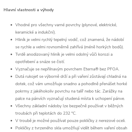
Hlavní vlastnosti a výhody
Vhodné pro všechny varné povrchy (plynové, elektrické,
keramické a indukční).
Hliník je velmi rychlý tepelný vodič, což znamená, že nádobí
se rychle a velmi rovnoměrně zahřívá (méně horkých bodů).
Tvrdě anodizovaný hliník je velmi odolný vůči korozi a
opotřebení a snáze se čistí.
Vyznačuje se nepřilnavým povrchem Eterna® bez PFOA.
Dutá rukojeť se výborně drží a při vaření zůstávají chladná na
dotek, což vám umožňuje snadno a pohodlně přenášet horké
pokrmy z jakéhokoliv povrchu na talíř nebo tác. Zarážky na
palce na pánvích vyznačují studená místa k uchopení pánve.
Všechny základní nádoby Ize bezpečně používat v běžných
troubách při teplotách do 232 °C.
V troubě je možné používat pouze pokličky z nerezové oceli.
Pokličky z tvrzeného skla umožňují vidět během vaření obsah