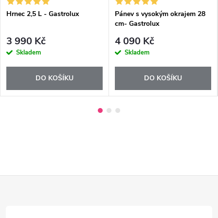
Hrnec 2,5 L - Gastrolux
Pánev s vysokým okrajem 28
cm- Gastrolux
3 990 Kč
4 090 Kč
Skladem
Skladem
DO KOŠÍKU
DO KOŠÍKU
Z
á