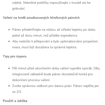
nádob. Skleněné pokličky nepoužívejte v troubě ani ke
grilování.
Vaření na tvrdě anodizovaných hliníkových pánvích
Pánev předehřívejte na nízkou až střední teplotu po dobu
jedné až dvou minut, než přidáte ingredience.
Aby nedošlo k přilepování a bylo optimalizováno propečení
masa, musí být dosažena ta správná teplota.
Tipy pro úsporu
Pět minut před ukončením doby vaření vypněte sporák. Díky
integrované základně bude pánev dostatečně horká pro
dokončení procesu vaření.
Zvolte správnou velikost pro danou práci. Pánev naplňte jen
ze 2/3.
Použití a údržba