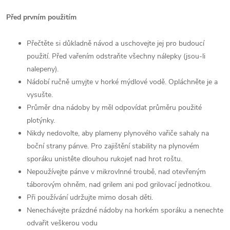
Před prvním použitím
Přečtěte si důkladně návod a uschovejte jej pro budoucí
použití. Před vařením odstraňte všechny nálepky (jsou-li
nalepeny).
Nádobí ručně umyjte v horké mýdlové vodě. Opláchněte je a
vysušte.
Průměr dna nádoby by měl odpovídat průměru použité
plotýnky.
Nikdy nedovolte, aby plameny plynového vařiče sahaly na
boční strany pánve. Pro zajištění stability na plynovém
sporáku unistête dlouhou rukojeť nad hrot roštu.
Nepoužívejte pánve v mikrovlnné troubě, nad otevřeným
táborovým ohněm, nad grilem ani pod grilovací jednotkou.
Při používání udržujte mimo dosah děti.
Nenechávejte prázdné nádoby na horkém sporáku a nenechte
odvařit veškerou vodu