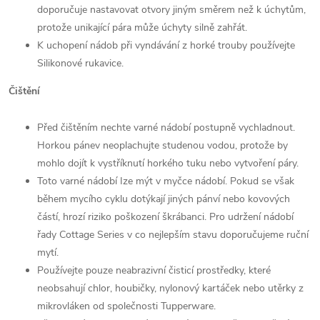
doporučuje nastavovat otvory jiným směrem než k úchytům,
protože unikající pára může úchyty silně zahřát.
K uchopení nádob při vyndávání z horké trouby používejte
Silikonové rukavice.
Čištění
Před čištěním nechte varné nádobí postupně vychladnout.
Horkou pánev neoplachujte studenou vodou, protože by
mohlo dojít k vystříknutí horkého tuku nebo vytvoření páry.
Toto varné nádobí Ize mýt v myčce nádobí. Pokud se však
během mycího cyklu dotýkají jiných pánví nebo kovových
částí, hrozí riziko poškození škrábanci. Pro udržení nádobí
řady Cottage Series v co nejlepším stavu doporučujeme ruční
mytí.
Používejte pouze neabrazivní čisticí prostředky, které
neobsahují chlor, houbičky, nylonový kartáček nebo utěrky z
mikrovláken od společnosti Tupperware.