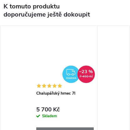
K tomuto produktu
doporučujeme ještě dokoupit
–23 %
ZDARMA
7 450 Kč
ZDARMA
Chalupářský hrnec 7l
5 700 Kč
Skladem