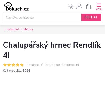
Přejít
NÁKUPNÍ
KOŠÍK
na
obsah
HLEDAT
Kompletní nabídka
Chalupářský hrnec Rendlík
4l
Podrobnosti hodnocení
1 hodnocení
Kód produktu:
5026