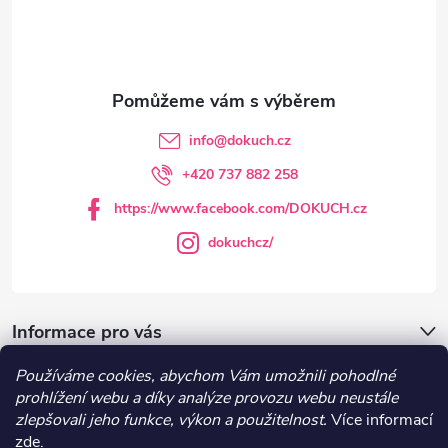
p
a
t
info
@
dokuch.cz
í
+420 737 882 258
https://www.facebook.com/DOKUCH.cz
dokuchcz/
Informace pro vás
Používáme cookies, abychom Vám umožnili pohodlné
DOKUCH.cz
prohlížení webu a díky analýze provozu webu neustále
zlepšovali jeho funkce, výkon a použitelnost.
Více informací
zde
.
Recepty