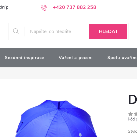
+420 737 882 258
dní podmínky
Podmínky ochrany osobních údajů
Kontakty
Moj
HLEDAT
Sezónní inspirace
Vaření a pečení
Spolu uvařím
D
Kód 
Styl