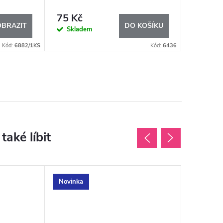
75 Kč
150 K
OBRAZIT
DO KOŠÍKU
Skladem
Sklad
Kód:
6882/1KS
Kód:
6436
Novinka