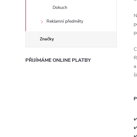
Dokuch
N
Reklamní předměty
p
p
Značky
C
R
PŘIJÍMÁME ONLINE PLATBY
a
š
P
✔
✔
✔