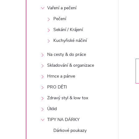
t
Vaření a pečení
r
Pečení
Sekání / Krájení
a
Kuchyňské náčiní
n
Na cesty & do práce
n
Skladování & organizace
Hrnce a pánve
í
PRO DĚTI
p
Zdravý styl & low tox
Úklid
a
TIPY NA DÁRKY
n
Dárkové poukazy