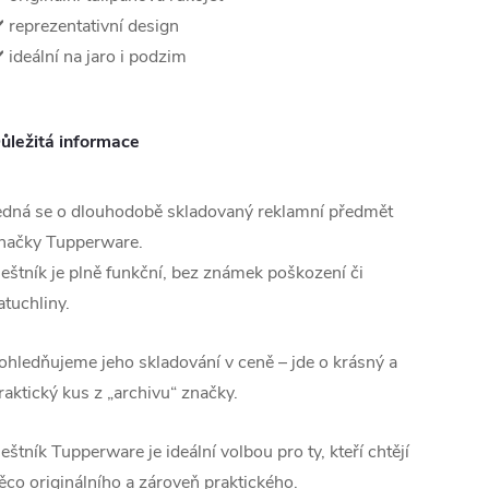
️ reprezentativní design
️ ideální na jaro i podzim
ůležitá informace
edná se o dlouhodobě skladovaný reklamní předmět
načky Tupperware.
eštník je plně funkční, bez známek poškození či
atuchliny.
ohledňujeme jeho skladování v ceně – jde o krásný a
raktický kus z „archivu“ značky.
eštník Tupperware je ideální volbou pro ty, kteří chtějí
ěco originálního a zároveň praktického.