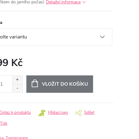
ňkem do jarního počasí.
Detailní informace
va
99 Kč
ná
:
VLOŽIT DO KOŠÍKU
Dotaz k produktu
Hlídací pes
Sdílet
Tisk
ka:
Tupperware