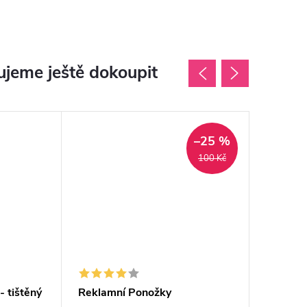
jeme ještě dokoupit
–25 %
100 Kč
 tištěný
Reklamní Ponožky
Taška "