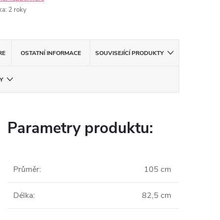
ka
:
2 roky
RE
OSTATNÍ INFORMACE
SOUVISEJÍCÍ PRODUKTY
Y
Parametry produktu:
Průměr
:
105 cm
Délka
:
82,5 cm