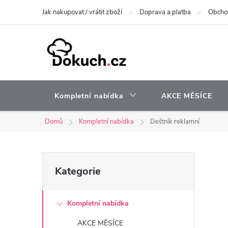
Přejít
Jak nakupovat / vrátit zboží
Doprava a platba
Obcho
na
obsah
Kompletní nabídka
AKCE MĚSÍCE
Domů
Kompletní nabídka
Deštník reklamní
P
Přeskočit
Kategorie
kategorie
o
Kompletní nabídka
s
AKCE MĚSÍCE