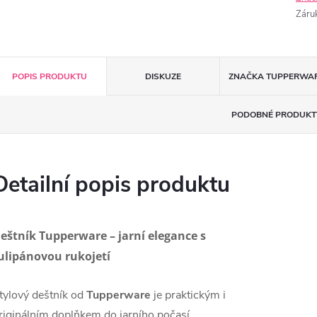
Záru
POPIS PRODUKTU
DISKUZE
ZNAČKA
TUPPERWA
PODOBNÉ PRODUKT
Detailní popis produktu
eštník Tupperware – jarní elegance s
ulipánovou rukojetí
tylový deštník od
Tupperware
je praktickým i
riginálním doplňkem do jarního počasí.