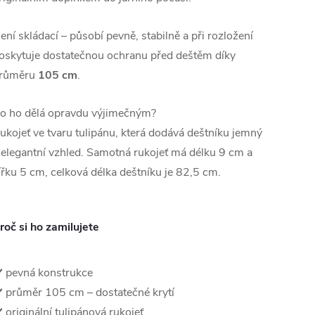
ení skládací – působí pevně, stabilně a při rozložení
oskytuje dostatečnou ochranu před deštěm díky
růměru
105 cm
.
o ho dělá opravdu výjimečným?
ukojeť ve tvaru tulipánu, která dodává deštníku jemný
 elegantní vzhled. Samotná rukojeť má délku 9 cm a
ířku 5 cm, celková délka deštníku je 82,5 cm.
roč si ho zamilujete
️ pevná konstrukce
️ průměr 105 cm – dostatečné krytí
️ originální tulipánová rukojeť