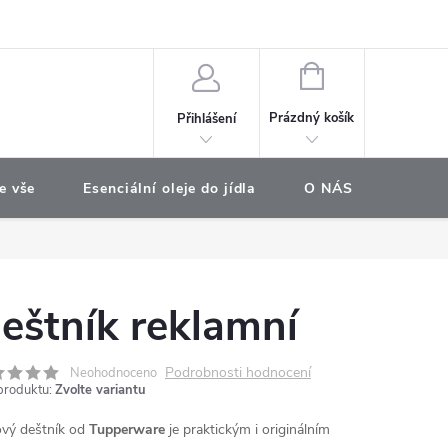
e objednávka
NÁKUPNÍ
KOŠÍK
Prázdný košík
Přihlášení
e vše
Esenciální oleje do jídla
O NÁS
Najdet
eštník reklamní
Podrobnosti hodnocení
Neohodnoceno
produktu:
Zvolte variantu
ový deštník od
Tupperware
je praktickým i originálním