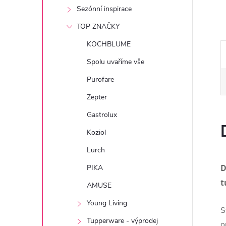
e
Sezónní inspirace
TOP ZNAČKY
l
KOCHBLUME
Spolu uvaříme vše
Purofare
Zepter
Gastrolux
Koziol
Lurch
D
PIKA
t
AMUSE
Young Living
S
Tupperware - výprodej
o