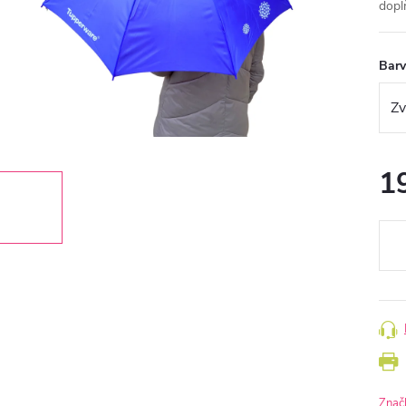
dopl
Bar
1
Měr
cena
Znač