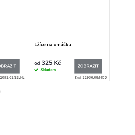
P
Lžíce na omáčku
Silikono
velikost
325 Kč
245
od
od
OBRAZIT
ZOBRAZIT
Skladem
Sklad
2092.02/ZELHL
Kód:
22936.08/MOD