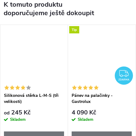
K tomuto produktu
doporučujeme ještě dokoupit
Tip
Z
ZDARMA
Silikonová stěrka L-M-S (tři
Pánev na palačinky -
velikosti)
Gastrolux
245 Kč
4 090 Kč
od
Skladem
Skladem