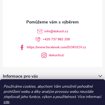
p
a
t
info
@
dokuch.cz
í
+420 737 882 258
https://www.facebook.com/DOKUCH.cz
dokuchcz/
Informace pro vás
Používáme cookies, abychom Vám umožnili pohodlné
DOKUCH.cz
prohlížení webu a díky analýze provozu webu neustále
zlepšovali jeho funkce, výkon a použitelnost.
Více informací
zde
.
Recepty