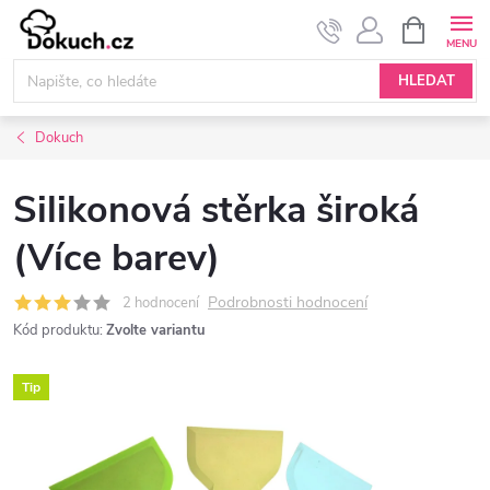
Přejít
NÁKUPNÍ
KOŠÍK
na
obsah
HLEDAT
Dokuch
Silikonová stěrka široká
(Více barev)
Podrobnosti hodnocení
2 hodnocení
Kód produktu:
Zvolte variantu
Tip