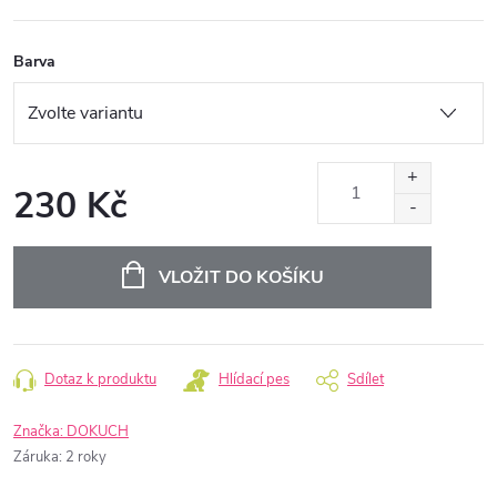
Barva
230 Kč
Měrná
cena:
VLOŽIT DO KOŠÍKU
Dotaz k produktu
Hlídací pes
Sdílet
Značka:
DOKUCH
Záruka
:
2 roky