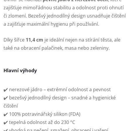
zajišťuje mimořádnou stabilitu a odolnost proti ohnutí
či zlomení. Bezešvý jednodílný design usnadňuje čištění
a zajišťuje maximální hygienu při používání.
Díky šířce
11,4 cm
je ideální nejen na stírání těsta, ale
také na obracení palačinek, masa nebo zeleniny.
Hlavní výhody
✔️ nerezové jádro – extrémní odolnost a pevnost
✔️ bezešvý jednodílný design – snadné a hygienické
čištění
✔️ 100% potravinářský silikon (FDA)
✔️ tepelná odolnost až do 230 °C
✔️ vhodná na pečení, smažení, obracení i vaření