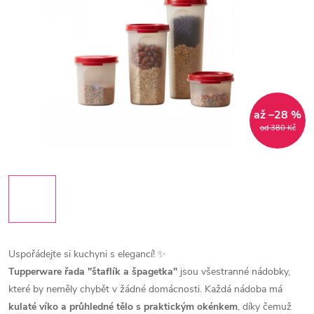
až –28 %
od 380 Kč
Uspořádejte si kuchyni s elegancí! ✨
Tupperware řada "štaflík a špagetka"
jsou všestranné nádobky,
které by neměly chybět v žádné domácnosti. Každá nádoba má
kulaté víko a průhledné tělo s praktickým okénkem
, díky čemuž