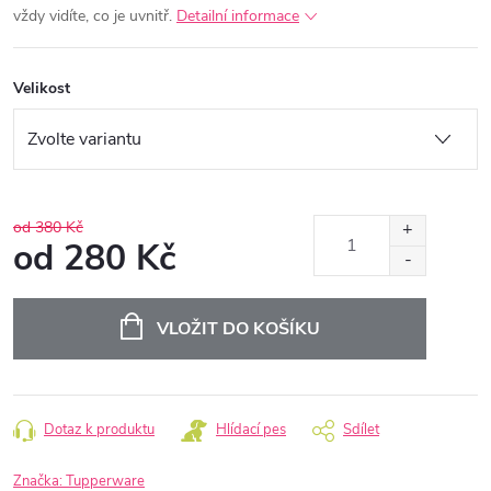
vždy vidíte, co je uvnitř.
Detailní informace
Velikost
od 380 Kč
od
280 Kč
Měrná
cena:
VLOŽIT DO KOŠÍKU
Dotaz k produktu
Hlídací pes
Sdílet
Značka:
Tupperware