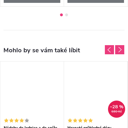
–28 %
680 Kč
Nádoby do lednice a do spíže -
Hranaté průhledné dózy -