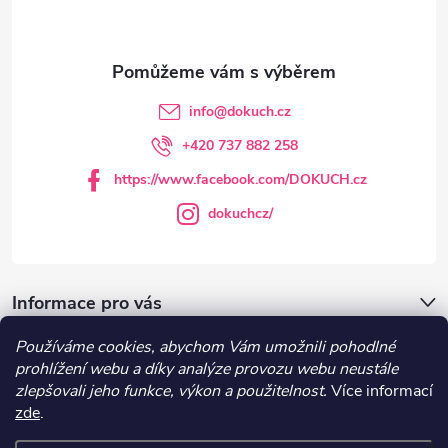
p
a
t
info
@
dokuch.cz
í
+420 737 882 258
https://www.facebook.com/DOKUCH.cz
dokuchcz/
Informace pro vás
Používáme cookies, abychom Vám umožnili pohodlné
DOKUCH.cz
prohlížení webu a díky analýze provozu webu neustále
zlepšovali jeho funkce, výkon a použitelnost.
Více informací
zde
.
Recepty