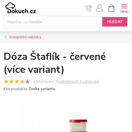
Přejít
NÁKUPNÍ
KOŠÍK
na
obsah
HLEDAT
Kompletní nabídka
Dóza Štaflík - červené
(více variant)
Podrobnosti hodnocení
2 hodnocení
Kód produktu:
Zvolte variantu