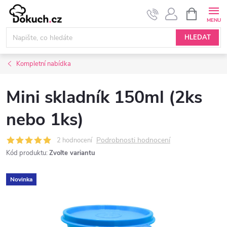
Přejít
NÁKUPNÍ
KOŠÍK
na
obsah
HLEDAT
Kompletní nabídka
Mini skladník 150ml (2ks
nebo 1ks)
Podrobnosti hodnocení
2 hodnocení
Kód produktu:
Zvolte variantu
Novinka