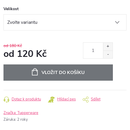
Velikost
od 180 Kč
od
120 Kč
Měrná
cena:
VLOŽIT DO KOŠÍKU
Dotaz k produktu
Hlídací pes
Sdílet
Značka:
Tupperware
Záruka
:
2 roky