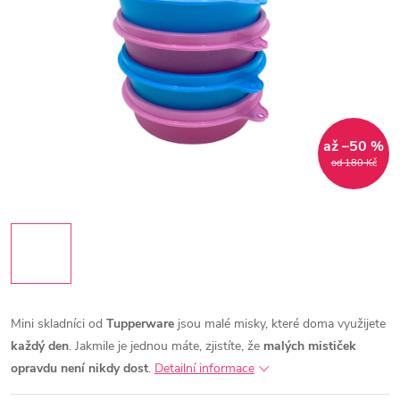
až –50 %
od 180 Kč
Mini skladníci od
Tupperware
jsou malé misky, které doma využijete
každý den
. Jakmile je jednou máte, zjistíte, že
malých mističek
opravdu není nikdy dost
.
Detailní informace