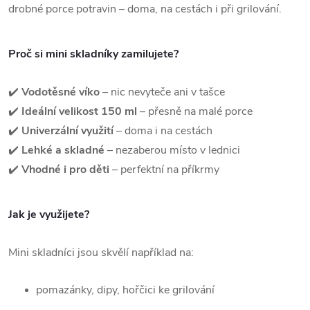
drobné porce potravin – doma, na cestách i při grilování.
Proč si mini skladníky zamilujete?
✔️
Vodotěsné víko
– nic nevyteče ani v tašce
✔️
Ideální velikost 150 ml
– přesně na malé porce
✔️
Univerzální využití
– doma i na cestách
✔️
Lehké a skladné
– nezaberou místo v lednici
✔️
Vhodné i pro děti
– perfektní na příkrmy
Jak je využijete?
Mini skladníci jsou skvělí například na:
pomazánky, dipy, hořčici ke grilování