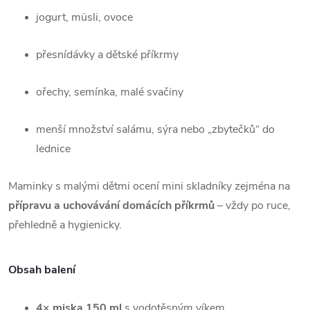
jogurt, müsli, ovoce
přesnídávky a dětské příkrmy
ořechy, semínka, malé svačiny
menší množství salámu, sýra nebo „zbytečků“ do
lednice
Maminky s malými dětmi ocení mini skladníky zejména na
přípravu a uchovávání domácích příkrmů
– vždy po ruce,
přehledně a hygienicky.
Obsah balení
4× miska 150 ml
s vodotěsným víkem