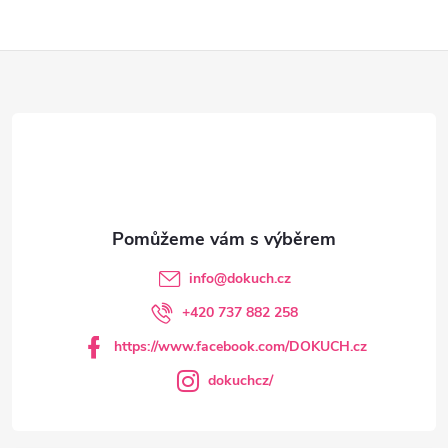
Z
á
p
a
t
info
@
dokuch.cz
í
+420 737 882 258
https://www.facebook.com/DOKUCH.cz
dokuchcz/